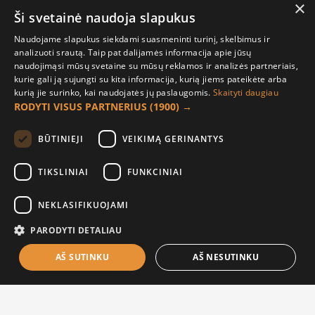
×
Žemėlapis
Ši svetainė naudoja slapukus
Pirkėjo paskyra
Naudojame slapukus siekdami suasmeninti turinį, skelbimus ir
analizuoti srautą. Taip pat dalijamės informacija apie jūsų
Mano paskyra
naudojimąsi mūsų svetaine su mūsų reklamos ir analizės partneriais,
kurie gali ją sujungti su kita informacija, kurią jiems pateikėte arba
Užsakymai
kurią jie surinko, kai naudojatės jų paslaugomis.
Skaityti daugiau
Naujienlaiškiai
RODYTI VISUS PARTNERIUS
(1900) →
Informacija užsakovui
BŪTINIEJI
VEIKIMĄ GERINANTYS
Apie mus
TIKSLINIAI
FUNKCINIAI
Pristatymo informacija
NEKLASIFIKUOJAMI
Privatumo ir slapukų politika
Sąlygos ir taisyklės
PARODYTI DETALIAU
AŠ SUTINKU
AŠ NESUTINKU
Į KREPŠELĮ
© 2021 UAB „Raudona paprika“ |
El. parduotuvių nuoma |
Sprendimas: ES4B