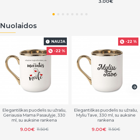
3.00€
Nuolaidos
NAUJA
-22 %
-22 %
Elegantiškas puodelis su užrašu,
Elegantiškas puodelis su užrašu,
Geriausia Mama Pasaulyje, 330
Myliu Tave, 330 ml, su auksine
ml, su auksine rankena
rankena
9.00€
9.00€
11.50€
11.50€