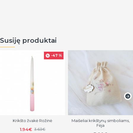
Susiję produktai
-47 %
Krikšto žvakė Rožinė
Maišeliai krikštynų simboliams,
Fėja
1.94€
3.63€