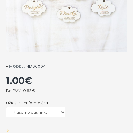
MDS0004
MODEL:
1.00€
Be PVM: 0.83€
Užrašas ant formelės