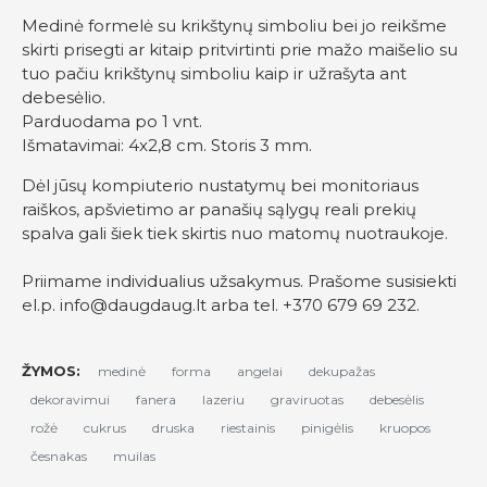
Medinė formelė su krikštynų simboliu bei jo reikšme
skirti prisegti ar kitaip pritvirtinti prie mažo maišelio su
tuo pačiu krikštynų simboliu kaip ir užrašyta ant
debesėlio.
Parduodama po 1 vnt.
Išmatavimai: 4x2,8 cm. Storis 3 mm.
Dėl jūsų kompiuterio nustatymų bei monitoriaus
raiškos, apšvietimo ar panašių sąlygų reali prekių
spalva gali šiek tiek skirtis nuo matomų nuotraukoje.
Priimame individualius užsakymus. Prašome susisiekti
el.p.
info@daugdaug.lt
arba tel. +370 679 69 232.
ŽYMOS:
medinė
forma
angelai
dekupažas
dekoravimui
fanera
lazeriu
graviruotas
debesėlis
rožė
cukrus
druska
riestainis
pinigėlis
kruopos
česnakas
muilas