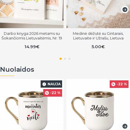
Darbo knyga 2026 metams su
Medinė dėžutė su Gintarais,
Šokančiomis Lietuvaitėmis, Nr. 19
Lietuvaite ir Užrašu, Lietuva
14.99€
5.00€
Nuolaidos
NAUJA
-22 %
-22 %