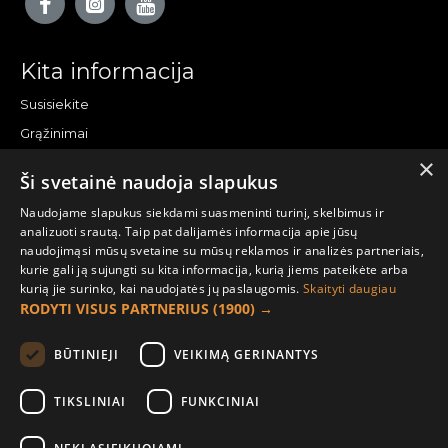
Kita informacija
Susisiekite
Grąžinimai
×
Žemėlapis
Ši svetainė naudoja slapukus
Pirkėjo paskyra
Naudojame slapukus siekdami suasmeninti turinį, skelbimus ir
analizuoti srautą. Taip pat dalijamės informacija apie jūsų
Mano paskyra
naudojimąsi mūsų svetaine su mūsų reklamos ir analizės partneriais,
kurie gali ją sujungti su kita informacija, kurią jiems pateikėte arba
Užsakymai
kurią jie surinko, kai naudojatės jų paslaugomis.
Skaityti daugiau
Naujienlaiškiai
RODYTI VISUS PARTNERIUS
(1900) →
Informacija užsakovui
BŪTINIEJI
VEIKIMĄ GERINANTYS
Apie mus
TIKSLINIAI
FUNKCINIAI
Pristatymo informacija