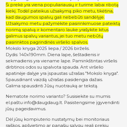
Ši prekė yra viena populiariausių ir turime labai ribotą
kiekį. Todėl pateikus užsakymą piko metu, tikėtina,
kad daugumos spalvų gali nebebūti sandėlyje.
Užsakymo metu pažymėkite pasirinkimuose pateiktą
norimą spalvą ir komentaro lauke yrašykite kitus
galimus spalvų variantus, jei tuo metu nebūtų
pasirinktos pagrindinės viršelio spalvos.
Mokslo knyga 2025 liepa / 2026 birželis.
Dydis: 140x190mm. Diena lape, šeštadienis ir
sekmadienis yra viename lape. Paminkštintas viršelis
dirbtinos odos su spalvota spauda. Ant viršelio
apatinėje dalyje yra įspaustas užrašas "Mokslo knyga".
Spausdinant vaizdą užrašas pasidengia dažais.
Galima spausdinti Jūsų nuotrauką ar tekstą.
Nematote norimo varianto? Susisiekite su mumis
el.paštu
info@daugdaug.lt
. Pasistengsime įgyvendinti
jūsų pageidavimus.
Dėl jūsų kompiuterio nustatymų bei monitoriaus
raiškos, apšvietimo ar panašių sąlygų reali prekių