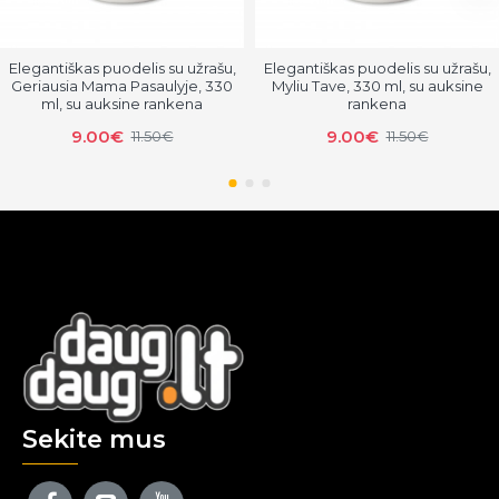
Elegantiškas puodelis su užrašu,
Elegantiškas puodelis su užrašu,
Geriausia Mama Pasaulyje, 330
Myliu Tave, 330 ml, su auksine
ml, su auksine rankena
rankena
9.00€
9.00€
11.50€
11.50€
Sekite mus