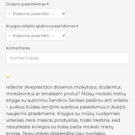
Dizaino pasirinkimas
Knygos viršelio spalvos pasirinkimas
Komentaras
Ieškote įkvepiančios dovanos mokytojui, studentui,
mokslininkui ar smalsiam protui? Mūsų mokslo metų
knyga su autoriniu Sandros Senkės piešiniu ant viršelio
– puikus būdas įamžinti svarbius pasiekimus ir įkvėpti
naujiems atradimams. Knygos su mūsų ruošiamais
viršeliais nėra masinis produktas, todėl tikėtina, kad
nesutiksite kolegos su tokia pačia mokslo metų
knyga. Tegu viršelis atskleidžia jūsų nuotaiką.