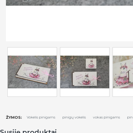
ŽYMOS:
Vokelis pinigams
pinigų vokelis
vokas pinigams
pin
Susiję produktai