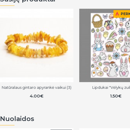
PER
Natūralaus gintaro apyrankė vaikui (3)
Lipdukai "Vėlykų zui
4.00€
1.50€
Nuolaidos