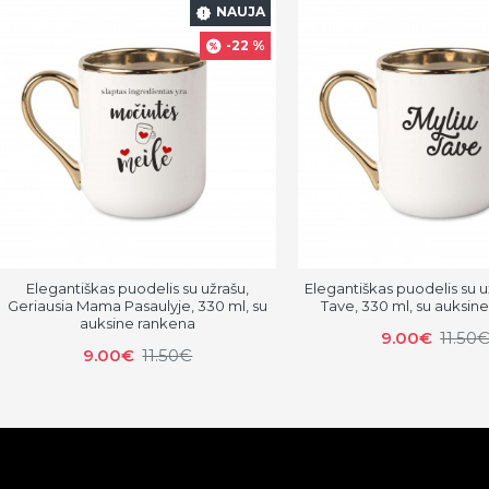
NAUJA
-22 %
Elegantiškas puodelis su užrašu,
Elegantiškas puodelis su u
Geriausia Mama Pasaulyje, 330 ml, su
Tave, 330 ml, su auksin
auksine rankena
9.00€
11.50
9.00€
11.50€