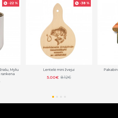
-22 %
-38 %
žrašu, Myliu
Lentelė mini žvejui
Pakabin
e rankena
5.00€
8.12€
€