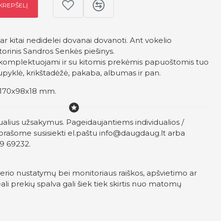
 KREPŠELĮ
ar kitai nedidelei dovanai dovanoti. Ant vokelio
orinis Sandros Senkės piešinys.
ti komplektuojami ir su kitomis prekėmis papuoštomis tuo
aupyklė, krikštadėžė, pakaba, albumas ir pan.
 170x98x18 mm.
ualius užsakymus. Pageidaujantiems individualios /
prašome susisiekti el.paštu
info@daugdaug.lt
arba
9 69232.
erio nustatymų bei monitoriaus raiškos, apšvietimo ar
ali prekių spalva gali šiek tiek skirtis nuo matomų