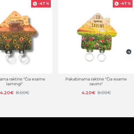
-47 %
-47 %
ama raktinė "Čia esame
Pakabinama raktinė "Čia esame
laimingi"
savimi"
4.20€
8.00€
4.20€
8.00€