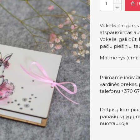
Į
Vokelis pinigams 
atspausdintas aut
Vokeliai gali bū
pačiu piešiniu: t
Matmenys (cm):
Priimame individ
vardinės prekės, 
telefonu +370 67
Dėl jūsų kompiut
panašių sąlygų re
nuotraukoje.