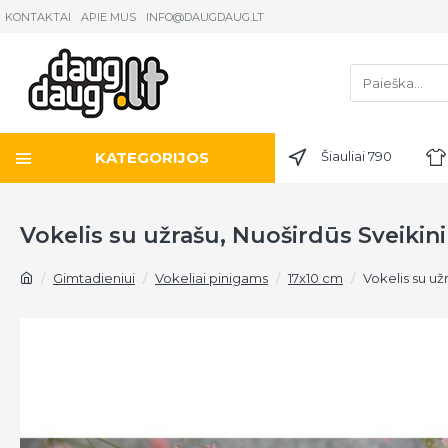
KONTAKTAI
APIE MUS
INFO@DAUGDAUG.LT
KATEGORIJOS
Šiauliai 790
Vokelis su užrašu, Nuoširdūs Sveikin
Gimtadieniui
Vokeliai pinigams
17x10 cm
Vokelis su už