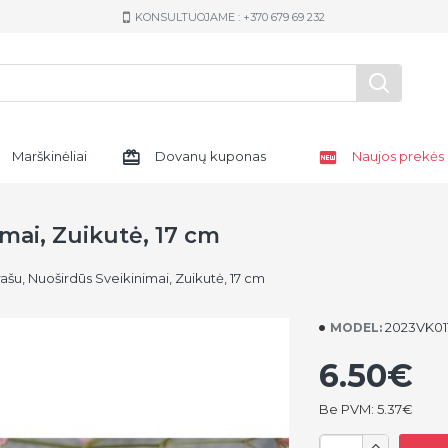
KONSULTUOJAME : +370 679 69 232
Marškinėliai
Dovanų kuponas
Naujos prekės
imai, Zuikutė, 17 cm
rašu, Nuoširdūs Sveikinimai, Zuikutė, 17 cm
2023VK01
MODEL:
6.50€
Be PVM: 5.37€