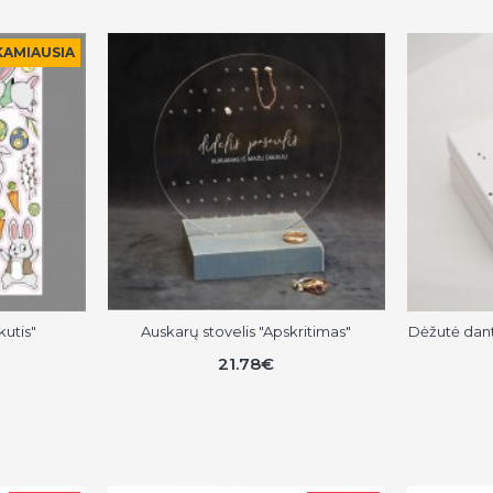
KAMIAUSIA
kutis"
Auskarų stovelis "Apskritimas"
Dėžutė dant
21.78€