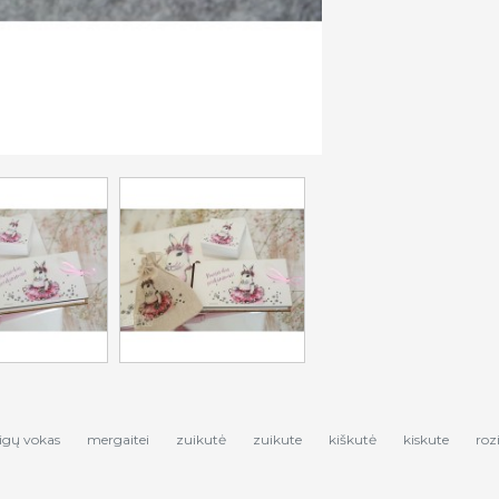
igų vokas
mergaitei
zuikutė
zuikute
kiškutė
kiskute
roz