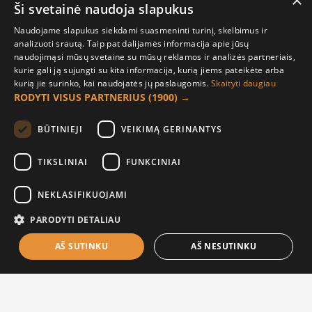
×
Ši svetainė naudoja slapukus
Sekite mus
Naudojame slapukus siekdami suasmeninti turinį, skelbimus ir
analizuoti srautą. Taip pat dalijamės informacija apie jūsų
naudojimąsi mūsų svetaine su mūsų reklamos ir analizės partneriais,
kurie gali ją sujungti su kita informacija, kurią jiems pateikėte arba
kurią jie surinko, kai naudojatės jų paslaugomis.
Skaityti daugiau
RODYTI VISUS PARTNERIUS
(1900) →
Kita informacija
Susisiekite
BŪTINIEJI
VEIKIMĄ GERINANTYS
Grąžinimai
TIKSLINIAI
FUNKCINIAI
Žemėlapis
NEKLASIFIKUOJAMI
Pirkėjo paskyra
PARODYTI DETALIAU
Mano paskyra
Užsakymai
AŠ SUTINKU
AŠ NESUTINKU
FILTER PRODUCTS
Naujienlaiškiai
Informacija užsakovui