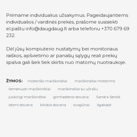
Priimame individualius užsakymus. Pageidaujantiems
individualios / vardinės prekės, prašome susisiekti
el.paštu
info@daugdaug.lt
arba telefonu +370 679 69
232.
Dėl jūsų kompiuterio nustatymų bei monitoriaus
raiškos, apšvietimo ar panašių sąlygų reali prekių
spalva gali šiek tiek skirtis nuo matomų nuotraukoje.
ŽYMOS:
moteriški marškinėliai
marškinėliai moterims
liemenuoti marškinėliai
marškinėliai su užrašu
juokingi marškinėliai
gimtadienio dovana
Sandra Senkė
idomi dovana
kitokia dovana
svogūnai
ilgakasė