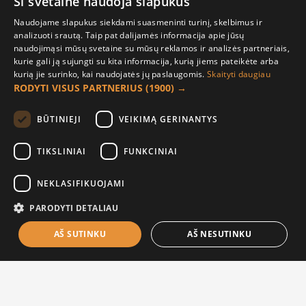
Ši svetainė naudoja slapukus
Pirkėjo paskyra
Naudojame slapukus siekdami suasmeninti turinį, skelbimus ir
analizuoti srautą. Taip pat dalijamės informacija apie jūsų
Mano paskyra
naudojimąsi mūsų svetaine su mūsų reklamos ir analizės partneriais,
kurie gali ją sujungti su kita informacija, kurią jiems pateikėte arba
Užsakymai
kurią jie surinko, kai naudojatės jų paslaugomis.
Skaityti daugiau
Naujienlaiškiai
RODYTI VISUS PARTNERIUS
(1900) →
Informacija užsakovui
BŪTINIEJI
VEIKIMĄ GERINANTYS
Apie mus
TIKSLINIAI
FUNKCINIAI
Pristatymo informacija
NEKLASIFIKUOJAMI
Privatumo ir slapukų politika
Sąlygos ir taisyklės
PARODYTI DETALIAU
AŠ SUTINKU
AŠ NESUTINKU
Į KREPŠELĮ
© 2021 UAB „Raudona paprika“ |
El. parduotuvių nuoma |
Sprendimas: ES4B