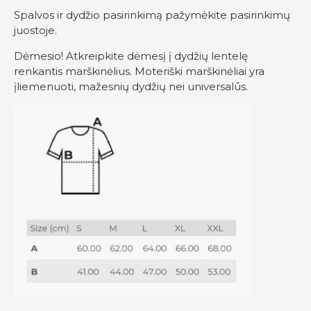
Spalvos ir dydžio pasirinkimą pažymėkite pasirinkimų
juostoje.
Dėmesio! Atkreipkite dėmesį į dydžių lentelę
renkantis marškinėlius. Moteriški marškinėliai yra
įliemenuoti, mažesnių dydžių nei universalūs.