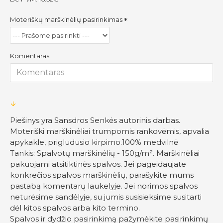
Moteriškų marškinėlių pasirinkimas
Komentaras
Piešinys yra Sansdros Senkės autorinis darbas.
Moteriški marškinėliai trumpomis rankovėmis, apvalia
apykakle, prigludusio kirpimo.100% medvilnė
Tankis: Spalvotų marškinėlių - 150g/m². Marškinėliai
pakuojami atsitiktinės spalvos. Jei pageidaujate
konkrečios spalvos marškinėlių, parašykite mums
pastabą komentarų laukelyje. Jei norimos spalvos
neturėsime sandėlyje, su jumis susisieksime susitarti
dėl kitos spalvos arba kito termino.
Spalvos ir dydžio pasirinkimą pažymėkite pasirinkimų