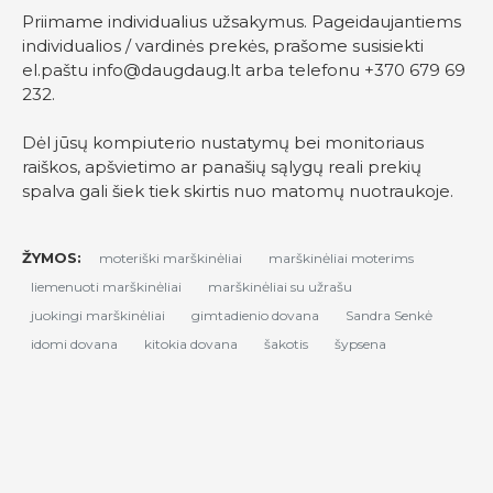
Priimame individualius užsakymus. Pageidaujantiems
individualios / vardinės prekės, prašome susisiekti
el.paštu
info@daugdaug.lt
arba telefonu +370 679 69
232.
Dėl jūsų kompiuterio nustatymų bei monitoriaus
raiškos, apšvietimo ar panašių sąlygų reali prekių
spalva gali šiek tiek skirtis nuo matomų nuotraukoje.
ŽYMOS:
moteriški marškinėliai
marškinėliai moterims
liemenuoti marškinėliai
marškinėliai su užrašu
juokingi marškinėliai
gimtadienio dovana
Sandra Senkė
idomi dovana
kitokia dovana
šakotis
šypsena