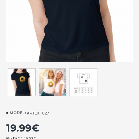
KRTEXT027
MODEL:
19.99€
Be PVM: 16.52€