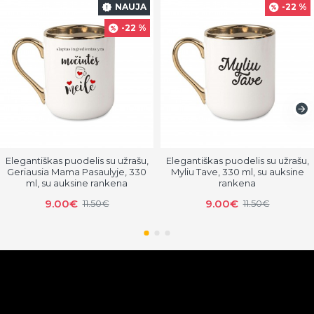
NAUJA
-22 %
-22 %
Elegantiškas puodelis su užrašu,
Elegantiškas puodelis su užrašu,
Geriausia Mama Pasaulyje, 330
Myliu Tave, 330 ml, su auksine
ml, su auksine rankena
rankena
9.00€
9.00€
11.50€
11.50€