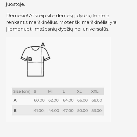
juostoje.
Dėmesio! Atkreipkite dėmesį į dydžių lentelę
renkantis marškinėlius. Moteriški marškinėliai yra
įliemenuoti, mažesnių dydžių nei universalūs.