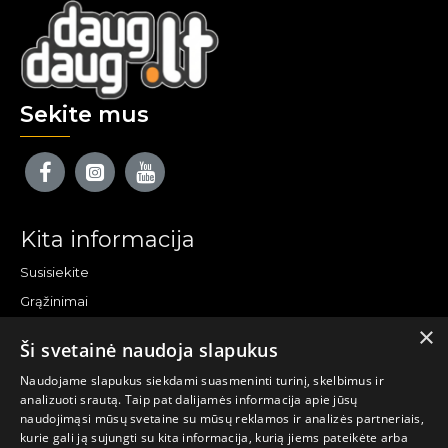
Sekite mus
Kita informacija
Susisiekite
Grąžinimai
×
Žemėlapis
Ši svetainė naudoja slapukus
Pirkėjo paskyra
Naudojame slapukus siekdami suasmeninti turinį, skelbimus ir
analizuoti srautą. Taip pat dalijamės informacija apie jūsų
Mano paskyra
naudojimąsi mūsų svetaine su mūsų reklamos ir analizės partneriais,
kurie gali ją sujungti su kita informacija, kurią jiems pateikėte arba
Užsakymai