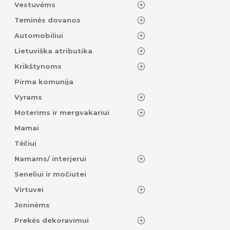
Vestuvėms
Teminės dovanos
Automobiliui
Lietuviška atributika
Krikštynoms
Pirma komunija
Vyrams
Moterims ir mergvakariui
Mamai
Tėčiui
Namams/ interjerui
Seneliui ir močiutei
Virtuvei
Joninėms
Prekės dekoravimui