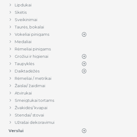
Lipdukai
Skėtis
Sveikinimai
Taurės, bokalai
Vokeliai pinigams
Medaliai
Rėmeliai pinigams
Grožiui ir higienai
Taupyklės
Daiktadėžės
Rėmeliai / metrikai
Žaislai/ žaidimai
Atvirukai
Smeigtukai tortams
Žvakidės/ kvapai
Stendai/ stovai
Užrašai dekoravimui
Verslui