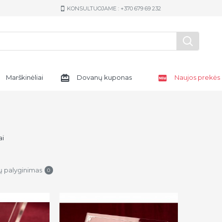
KONSULTUOJAME : +370 679 69 232
Marškinėliai
Dovanų kuponas
Naujos prekės
ai
ų palyginimas
0