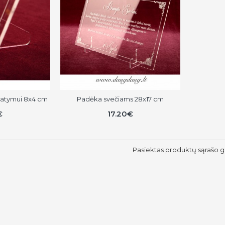
statymui 8x4 cm
Padėka svečiams 28x17 cm
€
17.20€
Pasiektas produktų sąrašo g