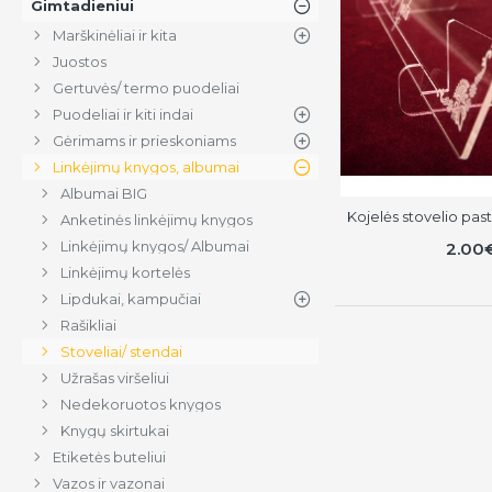
Gimtadieniui
Marškinėliai ir kita
Juostos
Gertuvės/ termo puodeliai
Puodeliai ir kiti indai
Gėrimams ir prieskoniams
Linkėjimų knygos, albumai
Albumai BIG
Kojelės stovelio pa
Anketinės linkėjimų knygos
Linkėjimų knygos/ Albumai
2.00
Linkėjimų kortelės
Lipdukai, kampučiai
Rašikliai
Stoveliai/ stendai
Užrašas viršeliui
Nedekoruotos knygos
Knygų skirtukai
Etiketės buteliui
Vazos ir vazonai