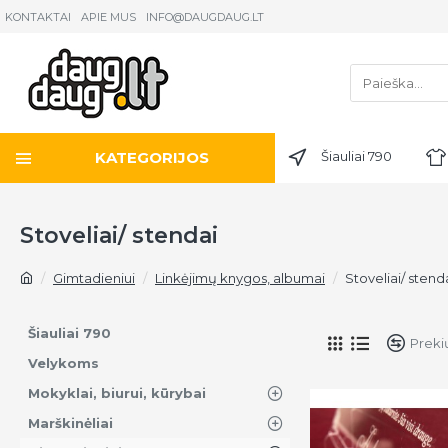
KONTAKTAI
APIE MUS
INFO@DAUGDAUG.LT
KATEGORIJOS
Šiauliai 790
Stoveliai/ stendai
Gimtadieniui
Linkėjimų knygos, albumai
Stoveliai/ stend
Šiauliai 790
Preki
Velykoms
Mokyklai, biurui, kūrybai
Marškinėliai