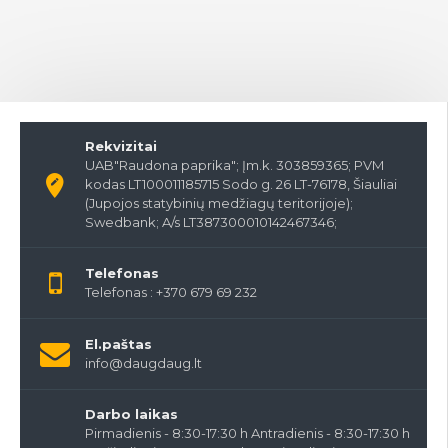
Rekvizitai
UAB"Raudona paprika"; Įm.k. 303859365; PVM
kodas LT100011185715 Sodo g. 26 LT-76178, Šiauliai
(Jupojos statybinių medžiagų teritorijoje);
Swedbank; A/s LT387300010142467346;
Telefonas
Telefonas : +370 679 69 232
El.paštas
info@daugdaug.lt
Darbo laikas
Pirmadienis - 8:30-17:30 h Antradienis - 8:30-17:30 h