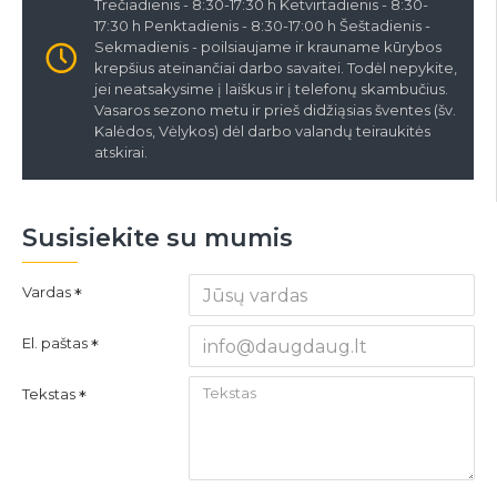
Trečiadienis - 8:30-17:30 h Ketvirtadienis - 8:30-
17:30 h Penktadienis - 8:30-17:00 h Šeštadienis -
Sekmadienis - poilsiaujame ir krauname kūrybos
krepšius ateinančiai darbo savaitei. Todėl nepykite,
jei neatsakysime į laiškus ir į telefonų skambučius.
Vasaros sezono metu ir prieš didžiąsias šventes (šv.
Kalėdos, Vėlykos) dėl darbo valandų teiraukitės
atskirai.
Susisiekite su mumis
Vardas
El. paštas
Tekstas