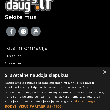
Sekite mus
Kita informacija
Susisiekite
Grąžinimai
×
Žemėlapis
Ši svetainė naudoja slapukus
Pirkėjo paskyra
Naudojame slapukus siekdami suasmeninti turinį, skelbimus ir
analizuoti srautą. Taip pat dalijamės informacija apie jūsų
Mano paskyra
naudojimąsi mūsų svetaine su mūsų reklamos ir analizės partneriais,
kurie gali ją sujungti su kita informacija, kurią jiems pateikėte arba
Užsakymai
kurią jie surinko, kai naudojatės jų paslaugomis.
Skaityti daugiau
Naujienlaiškiai
RODYTI VISUS PARTNERIUS
(1900) →