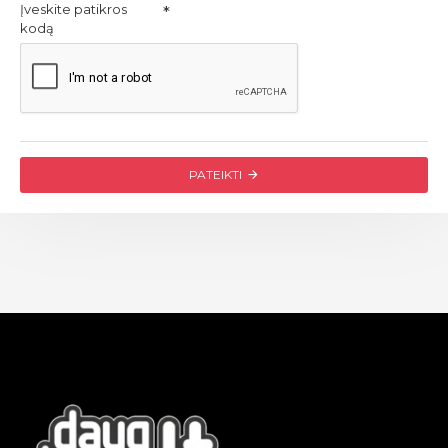
Įveskite patikros
kodą
PATEIKTI