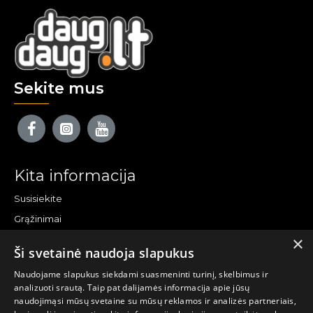
Sekite mus
Kita informacija
Susisiekite
Grąžinimai
×
Žemėlapis
Ši svetainė naudoja slapukus
Pirkėjo paskyra
Naudojame slapukus siekdami suasmeninti turinį, skelbimus ir
analizuoti srautą. Taip pat dalijamės informacija apie jūsų
Mano paskyra
naudojimąsi mūsų svetaine su mūsų reklamos ir analizės partneriais,