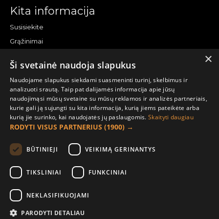
Kita informacija
Susisiekite
Grąžinimai
×
Žemėlapis
Ši svetainė naudoja slapukus
Pirkėjo paskyra
Naudojame slapukus siekdami suasmeninti turinį, skelbimus ir
analizuoti srautą. Taip pat dalijamės informacija apie jūsų
Mano paskyra
naudojimąsi mūsų svetaine su mūsų reklamos ir analizės partneriais,
kurie gali ją sujungti su kita informacija, kurią jiems pateikėte arba
Užsakymai
kurią jie surinko, kai naudojatės jų paslaugomis.
Skaityti daugiau
Naujienlaiškiai
RODYTI VISUS PARTNERIUS
(1900) →
Informacija užsakovui
BŪTINIEJI
VEIKIMĄ GERINANTYS
Apie mus
TIKSLINIAI
FUNKCINIAI
Pristatymo informacija
NEKLASIFIKUOJAMI
Privatumo ir slapukų politika
Sąlygos ir taisyklės
PARODYTI DETALIAU