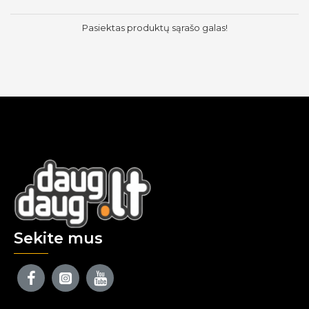
Pasiektas produktų sąrašo galas!
Sekite mus