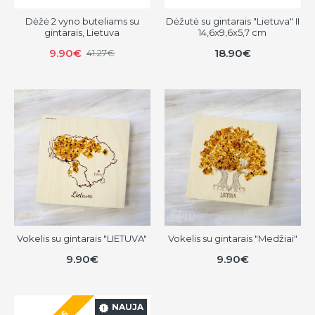
Dėžė 2 vyno buteliams su
Dėžutė su gintarais "Lietuva" II
gintarais, Lietuva
14,6x9,6x5,7 cm
9.90€
18.90€
41.27€
Vokelis su gintarais "LIETUVA"
Vokelis su gintarais "Medžiai"
9.90€
9.90€
NAUJA