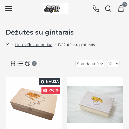
0
Dėžutės su gintarais
Lietuviška atributika
Dėžutės su gintarais
0
NAUJA
-76 %