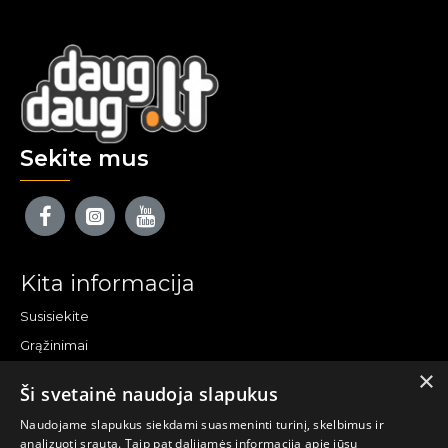
Sekite mus
Kita informacija
Susisiekite
Grąžinimai
×
Žemėlapis
Ši svetainė naudoja slapukus
Pirkėjo paskyra
Naudojame slapukus siekdami suasmeninti turinį, skelbimus ir
analizuoti srautą. Taip pat dalijamės informacija apie jūsų