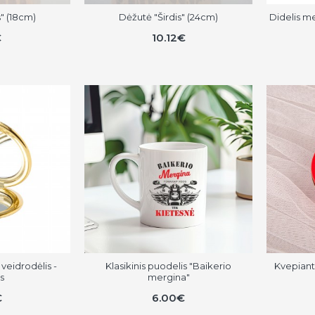
s" (18cm)
Dėžutė "Širdis" (24cm)
Didelis m
€
10.12€
veidrodėlis -
Klasikinis puodelis "Baikerio
Kvepiant
s
mergina"
€
6.00€