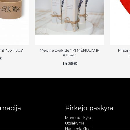
t. "Jo ir Jos"
Medinė žvakidė "IKI MĖNULIO IR
Piršti
ATGAL"
€
14.35€
rmacija
Pirkėjo paskyra
Mano paskyra
Užsakymai
Naujienlaiškiai