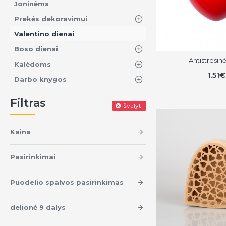
Joninėms
Prekės dekoravimui
Valentino dienai
Boso dienai
Antistresinė
Kalėdoms
1.51€
Darbo knygos
Filtras
Išvalyti
Kaina
Pasirinkimai
Puodelio spalvos pasirinkimas
delionė 9 dalys