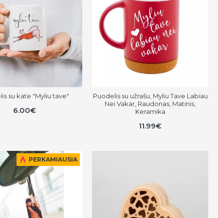
is su kate "Myliu tave"
Puodelis su užrašu, Myliu Tave Labiau
Nei Vakar, Raudonas, Matinis,
6.00€
Keramika
11.99€
PERKAMIAUSIA