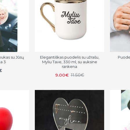
ukas su Jūsų
Elegantiškas puodelis su užrašu,
Puodel
a 3
Myliu Tave, 330 ml, su auksine
rankena
€
9.00€
11.50€