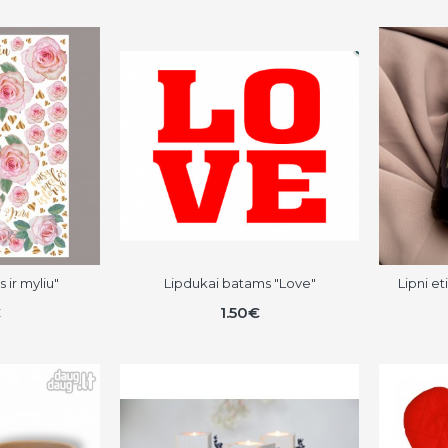
 ir myliu"
Lipdukai batams "Love"
Lipni e
€
1.50€