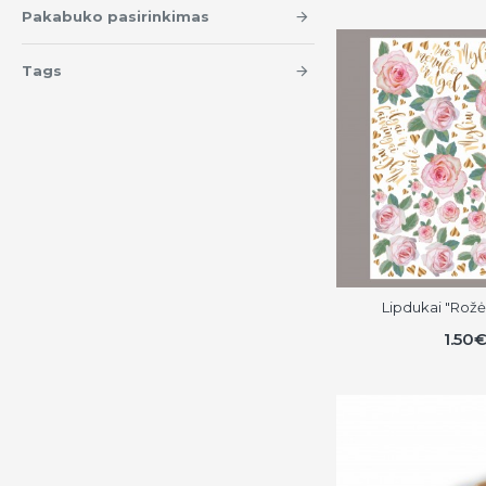
Pakabuko pasirinkimas
Tags
Lipdukai "Rožės
1.50