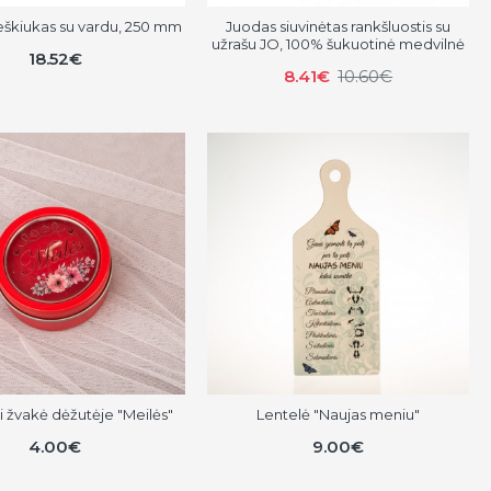
eškiukas su vardu, 250 mm
Juodas siuvinėtas rankšluostis su
užrašu JO, 100% šukuotinė medvilnė
18.52€
8.41€
10.60€
i žvakė dėžutėje "Meilės"
Lentelė "Naujas meniu"
4.00€
9.00€