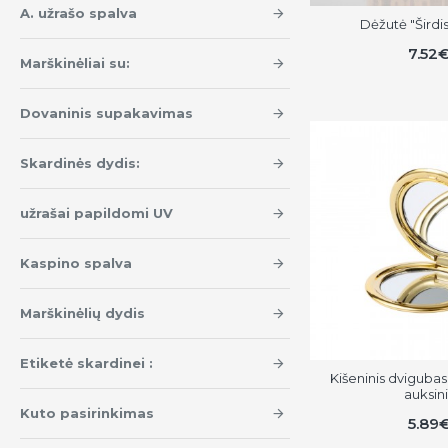
A. užrašo spalva
Dėžutė "Širdi
7.52
Marškinėliai su:
Dovaninis supakavimas
Skardinės dydis:
užrašai papildomi UV
Kaspino spalva
Marškinėlių dydis
Etiketė skardinei :
Kišeninis dvigubas 
auksini
Kuto pasirinkimas
5.89