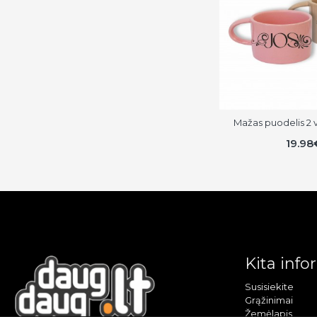
Mažas puodelis 2 vn
19.98
Kita info
Susisiekite
Grąžinimai
Žemėlapis