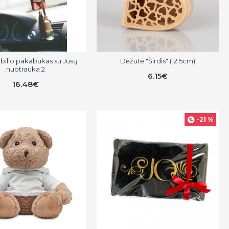
ilio pakabukas su Jūsų
Dėžutė "Širdis" (12.5cm)
nuotrauka 2
6.15€
16.48€
-21 %