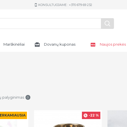
KONSULTUOJAME : +370 679 69 232
Marškinėliai
Dovanų kuponas
Naujos prekės
ų palyginimas
0
ERKAMIAUSIA
-22 %