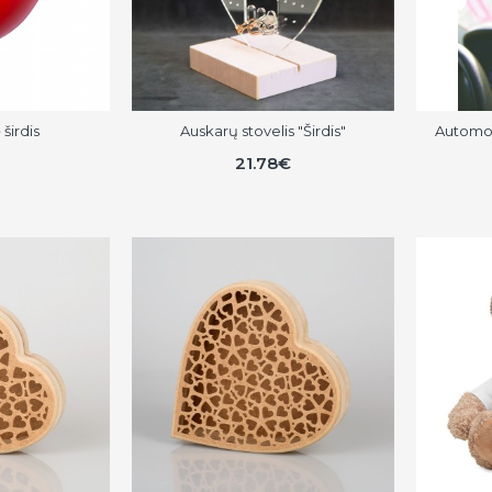
 širdis
Auskarų stovelis "Širdis"
Automob
21.78€