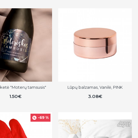
tiketė "Moterų tamsusis"
Lūpų balzamas, Vanilė, PINK
1.50€
3.08€
-69 %