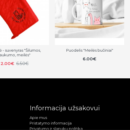
nė - suvenyras "Šilumos,
Puodelis "Meilės bučiniai"
jaukumo, meilės"
6.00€
2.00€
6.50€
Informacija užsakovui
Apie mus
Pristatymo informacija
Privatumo ir slapukų politika