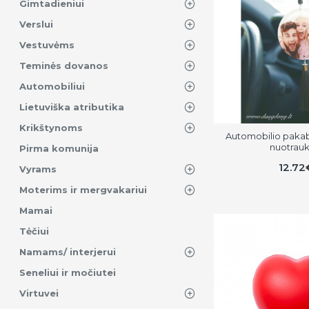
Gimtadieniui
Verslui
Vestuvėms
Teminės dovanos
Automobiliui
Lietuviška atributika
Krikštynoms
Automobilio pakab
nuotrauk
Pirma komunija
12.72
Vyrams
Moterims ir mergvakariui
Mamai
Tėčiui
Namams/ interjerui
Seneliui ir močiutei
Virtuvei