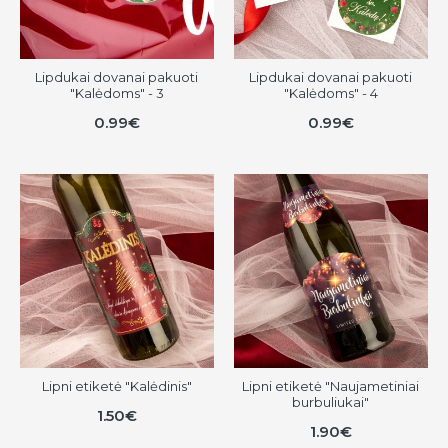
Lipdukai dovanai pakuoti
Lipdukai dovanai pakuoti
"Kalėdoms" - 3
"Kalėdoms" - 4
0.99€
0.99€
Lipni etiketė "Kalėdinis"
Lipni etiketė "Naujametiniai
burbuliukai"
1.50€
1.90€