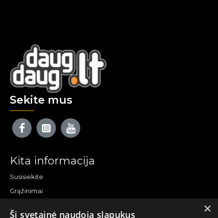
Sekite mus
Kita informacija
Susisiekite
Grąžinimai
×
Žemėlapis
Ši svetainė naudoja slapukus