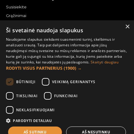
Susisiekite
Grąžinimai
×
Žemėlapis
Ši svetainė naudoja slapukus
Pirkėjo paskyra
Naudojame slapukus siekdami suasmeninti turinį, skelbimus ir
analizuoti srautą. Taip pat dalijamės informacija apie jūsų
Mano paskyra
naudojimąsi mūsų svetaine su mūsų reklamos ir analizės partneriais,
kurie gali ją sujungti su kita informacija, kurią jiems pateikėte arba
Užsakymai
kurią jie surinko, kai naudojatės jų paslaugomis.
Skaityti daugiau
Naujienlaiškiai
RODYTI VISUS PARTNERIUS
(1900) →
Informacija užsakovui
BŪTINIEJI
VEIKIMĄ GERINANTYS
Apie mus
TIKSLINIAI
FUNKCINIAI
Pristatymo informacija
NEKLASIFIKUOJAMI
Privatumo ir slapukų politika
Sąlygos ir taisyklės
PARODYTI DETALIAU
AŠ SUTINKU
AŠ NESUTINKU
FILTER PRODUCTS