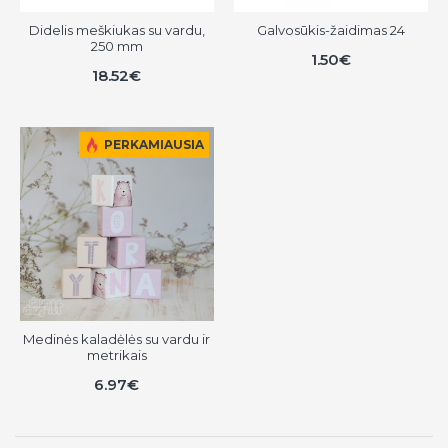
Didelis meškiukas su vardu,
Galvosūkis-žaidimas 24
250 mm
1.50€
18.52€
PERKAMIAUSIA
Medinės kaladėlės su vardu ir
metrikais
6.97€