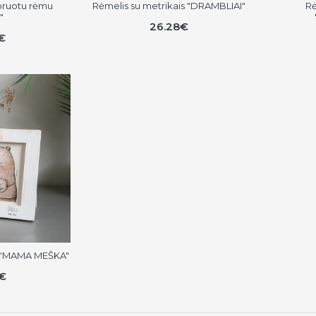
oruotu rėmu
Rėmelis su metrikais "DRAMBLIAI"
Rė
"
26.28€
€
s "MAMA MEŠKA"
€