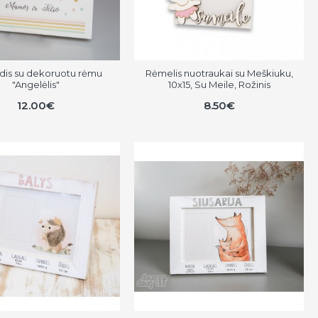
dis su dekoruotu rėmu
Rėmelis nuotraukai su Meškiuku,
"Angelėlis"
10x15, Su Meile, Rožinis
12.00€
8.50€