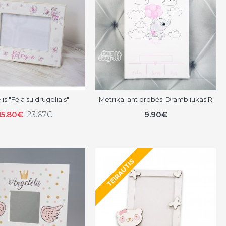
is "Fėja su drugeliais"
Metrikai ant drobės. Drambliukas R
15.80€
23.67€
9.90€
TEIRAUTIS