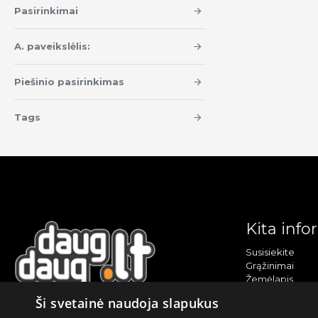
Pasirinkimai
A. paveikslėlis:
Piešinio pasirinkimas
Tags
Kita info
Susisiekite
Grąžinimai
Žemėlapis
Sekite mus
Ši svetainė naudoja slapukus