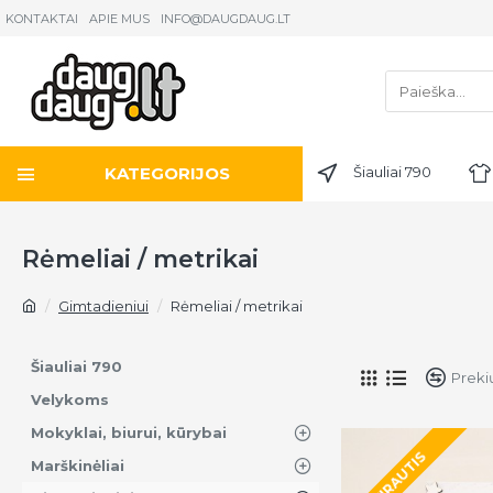
KONTAKTAI
APIE MUS
INFO@DAUGDAUG.LT
KATEGORIJOS
Šiauliai 790
Rėmeliai / metrikai
Gimtadieniui
Rėmeliai / metrikai
Šiauliai 790
Preki
Velykoms
Mokyklai, biurui, kūrybai
TEIRAUTIS
Marškinėliai