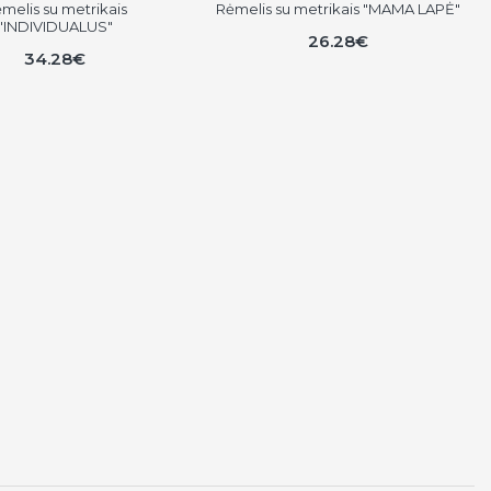
melis su metrikais
Rėmelis su metrikais "MAMA LAPĖ"
"INDIVIDUALUS"
26.28€
34.28€