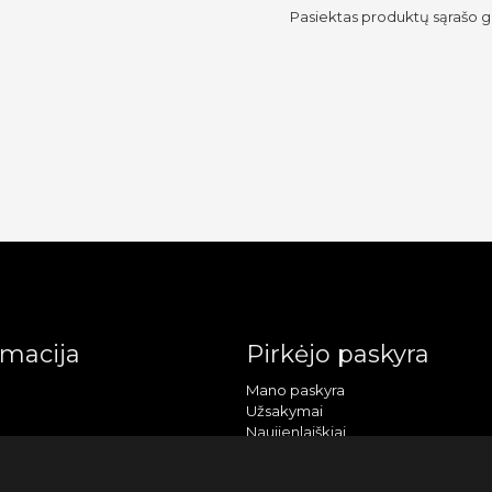
Pasiektas produktų sąrašo g
rmacija
Pirkėjo paskyra
Mano paskyra
Užsakymai
Naujienlaiškiai