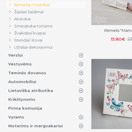
Rėmeliai / metrikai
Žaislai/ žaidimai
Atvirukai
Smeigtukai tortams
Rėmelis "Mam
Žvakidės/ kvapai
15.80€
2
Stendai/ stovai
Užrašai dekoravimui
Verslui
Vestuvėms
Teminės dovanos
Automobiliui
Lietuviška atributika
Krikštynoms
Pirma komunija
Vyrams
Moterims ir mergvakariui