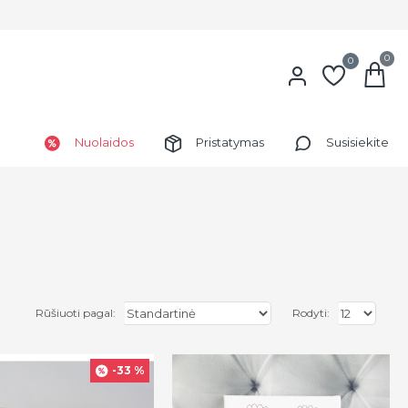
0
0
Nuolaidos
Pristatymas
Susisiekite
Rūšiuoti pagal:
Rodyti:
-33 %