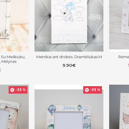
 Su Meškiuku,
Metrikai ant drobės. Drambliukas M
Rėmel
e, Mėlynas
9.90€
€
-33 %
-33 %