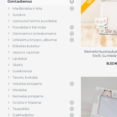
Gimtadieniui
Marškinėliai ir kita
Juostos
Gertuvės/ termo puodeliai
Puodeliai ir kiti indai
Gėrimams ir prieskoniams
Linkėjimų knygos, albumai
Etiketės buteliui
Rėmelis Nuotraukai
Vazos ir vazonai
10x15, Su Meil
Lipdukai
8.50
Skėtis
Sveikinimai
Taurės, bokalai
Vokeliai pinigams
Medaliai
Rėmeliai pinigams
Grožiui ir higienai
Taupyklės
Daiktadėžės