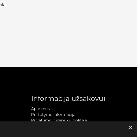
alas!
Informacija užsakovui
Apie mus
Pristatymo informacija
Privatumo ir slapukų politika
×
Sąlygos ir taisyklės