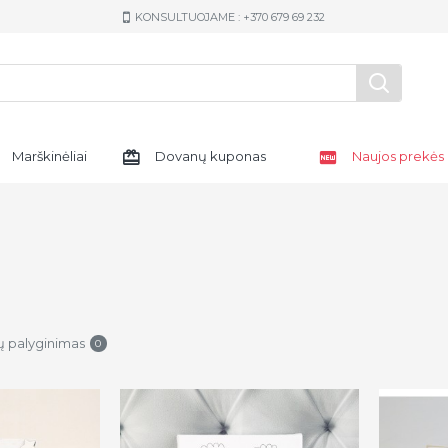
KONSULTUOJAME : +370 679 69 232
Marškinėliai
Dovanų kuponas
Naujos prekės
ų palyginimas
0