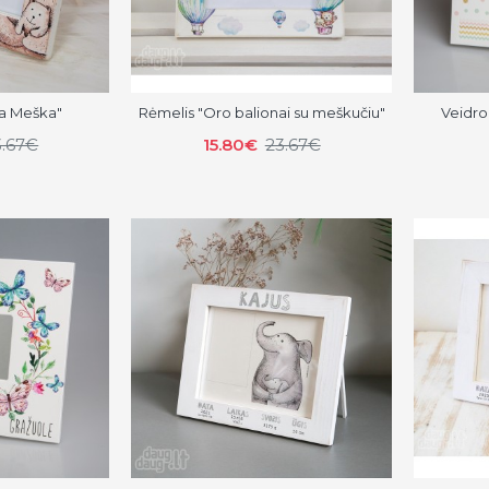
a Meška"
Rėmelis "Oro balionai su meškučiu"
Veidro
3.67€
15.80€
23.67€