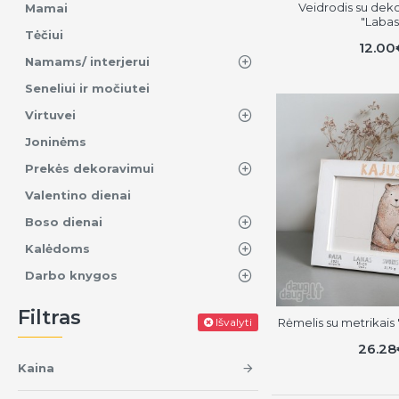
Veidrodis su dek
Mamai
"Labas
Tėčiui
12.00
Namams/ interjerui
Seneliui ir močiutei
Virtuvei
Joninėms
Prekės dekoravimui
Valentino dienai
Boso dienai
Kalėdoms
Darbo knygos
Filtras
Išvalyti
Rėmelis su metrikai
26.28
Kaina