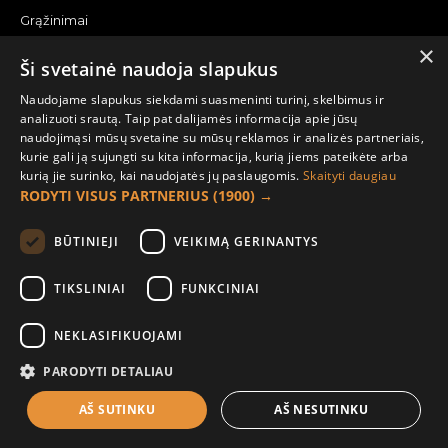
Grąžinimai
×
Žemėlapis
Ši svetainė naudoja slapukus
Pirkėjo paskyra
Naudojame slapukus siekdami suasmeninti turinį, skelbimus ir
analizuoti srautą. Taip pat dalijamės informacija apie jūsų
Mano paskyra
naudojimąsi mūsų svetaine su mūsų reklamos ir analizės partneriais,
kurie gali ją sujungti su kita informacija, kurią jiems pateikėte arba
Užsakymai
kurią jie surinko, kai naudojatės jų paslaugomis.
Skaityti daugiau
Naujienlaiškiai
RODYTI VISUS PARTNERIUS
(1900) →
Informacija užsakovui
BŪTINIEJI
VEIKIMĄ GERINANTYS
Apie mus
TIKSLINIAI
FUNKCINIAI
Pristatymo informacija
NEKLASIFIKUOJAMI
Privatumo ir slapukų politika
Sąlygos ir taisyklės
PARODYTI DETALIAU
AŠ SUTINKU
AŠ NESUTINKU
FILTER PRODUCTS