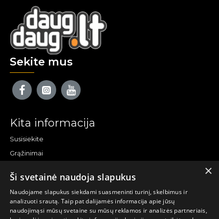
Sekite mus
Kita informacija
Susisiekite
Grąžinimai
×
Žemėlapis
Ši svetainė naudoja slapukus
Pirkėjo paskyra
Naudojame slapukus siekdami suasmeninti turinį, skelbimus ir
analizuoti srautą. Taip pat dalijamės informacija apie jūsų
Mano paskyra
naudojimąsi mūsų svetaine su mūsų reklamos ir analizės partneriais,