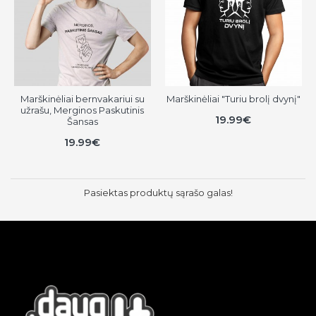
Marškinėliai bernvakariui su
Marškinėliai "Turiu brolį dvynį"
užrašu, Merginos Paskutinis
19.99€
Šansas
19.99€
Pasiektas produktų sąrašo galas!