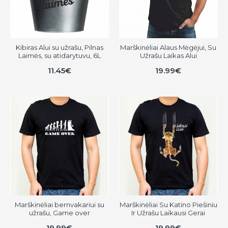
Kibiras Alui su užrašu, Pilnas
Marškinėliai Alaus Mėgėjui, Su
Laimės, su atidarytuvu, 6L
Užrašu Laikas Alui
11.45€
19.99€
Marškinėliai bernvakariui su
Marškinėliai Su Katino Piešiniu
užrašu, Game over
Ir Užrašu Laikausi Gerai
19.99€
19.99€