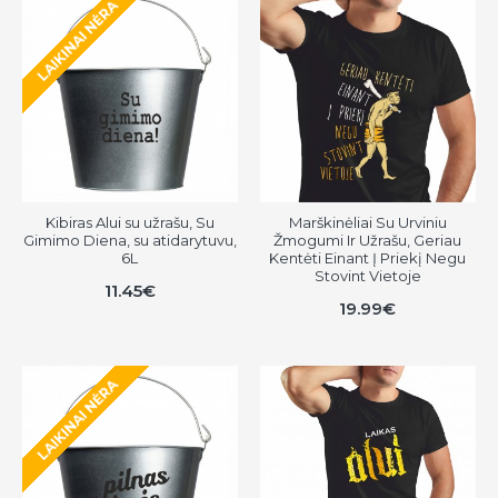
LAIKINAI NĖRA
Kibiras Alui su užrašu, Su
Marškinėliai Su Urviniu
Gimimo Diena, su atidarytuvu,
Žmogumi Ir Užrašu, Geriau
6L
Kentėti Einant Į Priekį Negu
Stovint Vietoje
11.45€
19.99€
LAIKINAI NĖRA