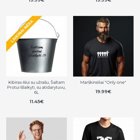
LAIKINAI NĖRA
Kibiras Alui su užrašu, Šaltam
Marškinėliai "Only one"
Protui Išlaikyti, su atidarytuvu,
19.99€
6L
11.45€