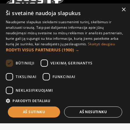
×
Ši svetainė naudoja slapukus
Sekite mus
Naudojame slapukus siekdami suasmeninti turinį, skelbimus ir
analizuoti srautą. Taip pat dalijamės informacija apie jūsų
naudojimąsi mūsų svetaine su mūsų reklamos ir analizės partneriais,
kurie gali ją sujungti su kita informacija, kurią jiems pateikėte arba
kurią jie surinko, kai naudojatės jų paslaugomis.
Skaityti daugiau
RODYTI VISUS PARTNERIUS
(1900) →
Kita informacija
BŪTINIEJI
VEIKIMĄ GERINANTYS
Susisiekite
Grąžinimai
TIKSLINIAI
FUNKCINIAI
Žemėlapis
NEKLASIFIKUOJAMI
Pirkėjo paskyra
PARODYTI DETALIAU
Mano paskyra
AŠ SUTINKU
AŠ NESUTINKU
FILTER PRODUCTS
Užsakymai
Naujienlaiškiai