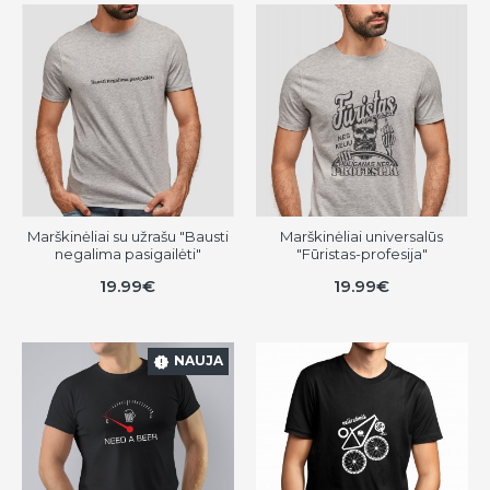
Marškinėliai su užrašu "Bausti
Marškinėliai universalūs
negalima pasigailėti"
"Fūristas-profesija"
19.99€
19.99€
NAUJA