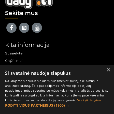
Sekite mus
Kita informacija
Susisiekite
Grąžinimai
×
Žemėlapis
Ši svetainė naudoja slapukus
Pirkėjo paskyra
Naudojame slapukus siekdami suasmeninti turinį, skelbimus ir
analizuoti srautą. Taip pat dalijamės informacija apie jūsų
Mano paskyra
naudojimąsi mūsų svetaine su mūsų reklamos ir analizės partneriais,
kurie gali ją sujungti su kita informacija, kurią jiems pateikėte arba
Užsakymai
kurią jie surinko, kai naudojatės jų paslaugomis.
Skaityti daugiau
Naujienlaiškiai
RODYTI VISUS PARTNERIUS
(1900) →