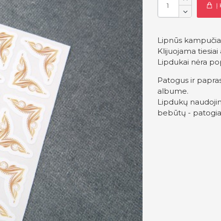
Į
Lipnūs kampučiai
Klijuojama tiesiai
Lipdukai nėra popi
Patogus ir papras
albume.
Lipdukų naudoji
bebūtų - patogiai