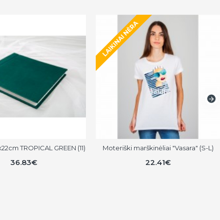
LAIKINAI NĖRA
x22cm TROPICAL GREEN (11)
Moteriški marškinėliai "Vasara" (S-L)
36.83€
22.41€