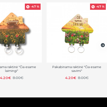
-47 %
-47 %
ama raktinė "Čia esame
Pakabinama raktinė "Čia esame
laimingi"
savimi"
4.20€
8.00€
4.20€
8.00€