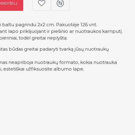
 KREPŠELĮ
 baltu pagrindu 2x2 cm. Pakuotėje 126 vnt.
 ant lapo priklijuojant ir piešinio ar nuotraukos kamputį.
eriniai, todėl greitai neplyšta.
tas būdas greitai padaryti tvarką jūsų nuotraukų
mas neapriboja nuotraukų formato, kokia nuotrauka
, estetiškai užfiksuosite albumo lape.