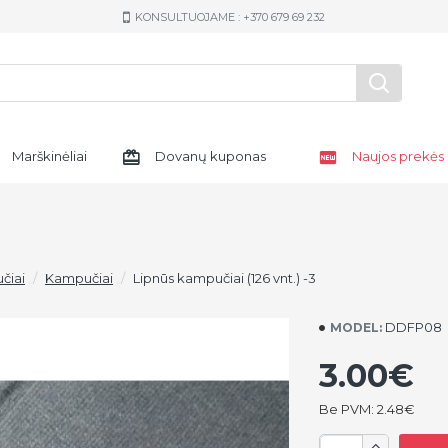
KONSULTUOJAME : +370 679 69 232
Marškinėliai
Dovanų kuponas
Naujos prekės
čiai
Kampučiai
Lipnūs kampučiai (126 vnt.) -3
DDFP08
MODEL:
3.00€
Be PVM: 2.48€