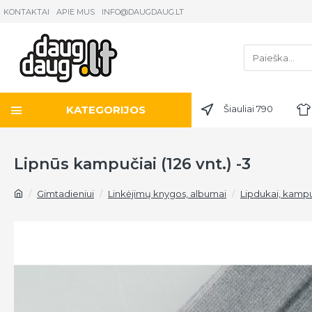
KONTAKTAI
APIE MUS
INFO@DAUGDAUG.LT
KATEGORIJOS
Šiauliai 790
Lipnūs kampučiai (126 vnt.) -3
Gimtadieniui
Linkėjimų knygos, albumai
Lipdukai, kampu