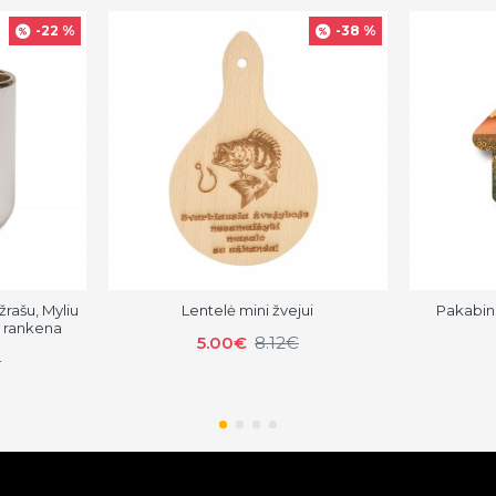
-22 %
-38 %
žrašu, Myliu
Lentelė mini žvejui
Pakabin
e rankena
5.00€
8.12€
€