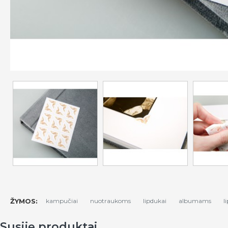
ŽYMOS:
kampučiai
nuotraukoms
lipdukai
albumams
l
Susiję produktai