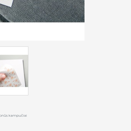
ipnūs kampučiai