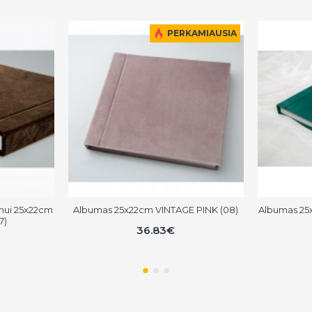
PERKAMIAUSIA
mui 25x22cm
Albumas 25x22cm VINTAGE PINK (08)
Albumas 25
7)
36.83€