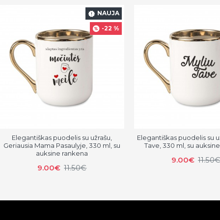
NAUJA
-22 %
Elegantiškas puodelis su užrašu,
Elegantiškas puodelis su u
Geriausia Mama Pasaulyje, 330 ml, su
Tave, 330 ml, su auksin
auksine rankena
9.00€
11.50
9.00€
11.50€