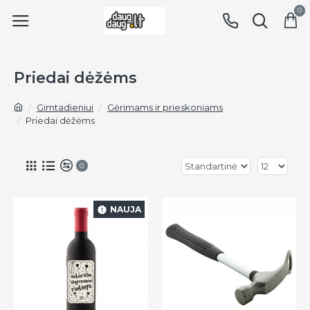
0
Priedai dėžėms
Gimtadieniui
Gėrimams ir prieskoniams
Priedai dėžėms
0
NAUJA