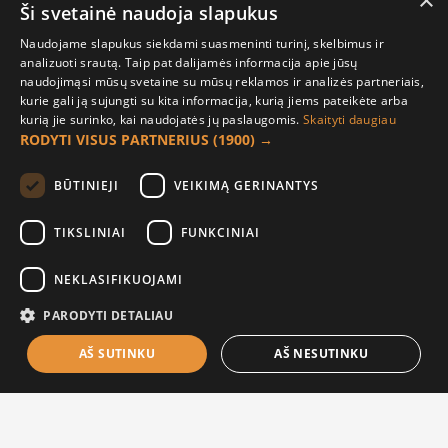
×
Ši svetainė naudoja slapukus
Pirkėjo paskyra
Naudojame slapukus siekdami suasmeninti turinį, skelbimus ir
analizuoti srautą. Taip pat dalijamės informacija apie jūsų
Mano paskyra
naudojimąsi mūsų svetaine su mūsų reklamos ir analizės partneriais,
kurie gali ją sujungti su kita informacija, kurią jiems pateikėte arba
Užsakymai
kurią jie surinko, kai naudojatės jų paslaugomis.
Skaityti daugiau
Naujienlaiškiai
RODYTI VISUS PARTNERIUS
(1900) →
Informacija užsakovui
BŪTINIEJI
VEIKIMĄ GERINANTYS
Apie mus
TIKSLINIAI
FUNKCINIAI
Pristatymo informacija
NEKLASIFIKUOJAMI
Privatumo ir slapukų politika
Sąlygos ir taisyklės
PARODYTI DETALIAU
AŠ SUTINKU
AŠ NESUTINKU
FILTER PRODUCTS
© 2021 UAB „Raudona paprika“ |
El. parduotuvių nuoma |
Sprendimas: ES4B