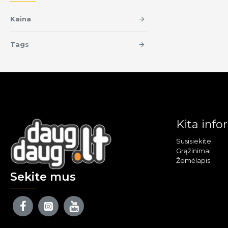
Kaina
Tags
Kita info
Susisiekite
Grąžinimai
Žemėlapis
Sekite mus