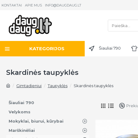
KONTAKTAI
APIE MUS
INFO@DAUGDAUG.LT
KATEGORIJOS
Šiauliai 790
Skardinės taupyklės
Gimtadieniui
Taupyklės
Skardinės taupyklės
Šiauliai 790
Preki
Velykoms
Mokyklai, biurui, kūrybai
Marškinėliai