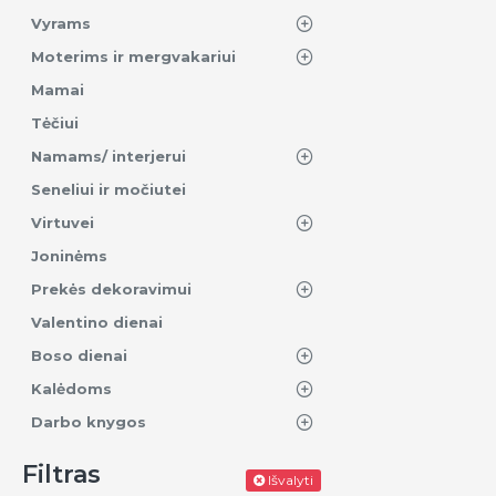
Vyrams
Moterims ir mergvakariui
Mamai
Tėčiui
Namams/ interjerui
Seneliui ir močiutei
Virtuvei
Joninėms
Prekės dekoravimui
Valentino dienai
Boso dienai
Kalėdoms
Darbo knygos
Filtras
Išvalyti