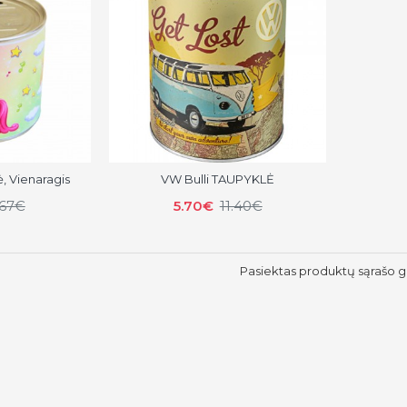
, Vienaragis
VW Bulli TAUPYKLĖ
.67€
5.70€
11.40€
Pasiektas produktų sąrašo g