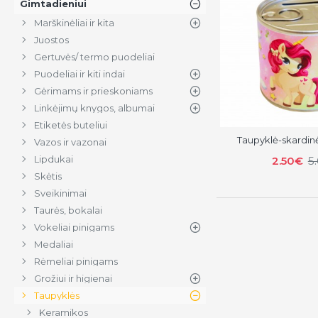
Gimtadieniui
Marškinėliai ir kita
Juostos
Gertuvės/ termo puodeliai
Puodeliai ir kiti indai
Gėrimams ir prieskoniams
Linkėjimų knygos, albumai
Etiketės buteliui
Taupyklė-skardinė
Vazos ir vazonai
Lipdukai
2.50€
5
Skėtis
Sveikinimai
Taurės, bokalai
Vokeliai pinigams
Medaliai
Rėmeliai pinigams
Grožiui ir higienai
Taupyklės
Keramikos