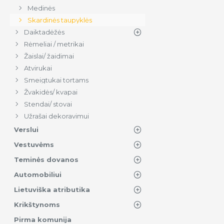
Medinės
Skardinės taupyklės
Daiktadėžės
Rėmeliai / metrikai
Žaislai/ žaidimai
Atvirukai
Smeigtukai tortams
Žvakidės/ kvapai
Stendai/ stovai
Užrašai dekoravimui
Verslui
Vestuvėms
Teminės dovanos
Automobiliui
Lietuviška atributika
Krikštynoms
Pirma komunija