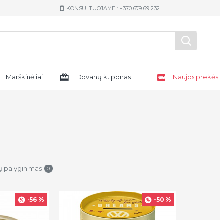
KONSULTUOJAME : +370 679 69 232
Marškinėliai
Dovanų kuponas
Naujos prekės
ų palyginimas
0
-56 %
-50 %