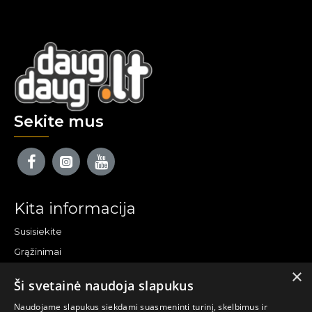
Sekite mus
Kita informacija
Susisiekite
Grąžinimai
×
Žemėlapis
Ši svetainė naudoja slapukus
Pirkėjo paskyra
Naudojame slapukus siekdami suasmeninti turinį, skelbimus ir