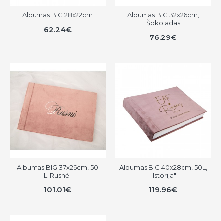
Albumas BIG 28x22cm
Albumas BIG 32x26cm,
"Šokoladas"
62.24€
76.29€
Albumas BIG 37x26cm, 50
Albumas BIG 40x28cm, 50L,
L"Rusnė"
"Istorija"
101.01€
119.96€