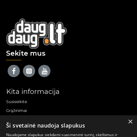
Sekite mus
Kita informacija
Susisiekite
Grąžinimai
×
Žemėlapis
Ši svetainė naudoja slapukus
Pirkėjo paskyra
Naudojame slapukus siekdami suasmeninti turinį, skelbimus ir