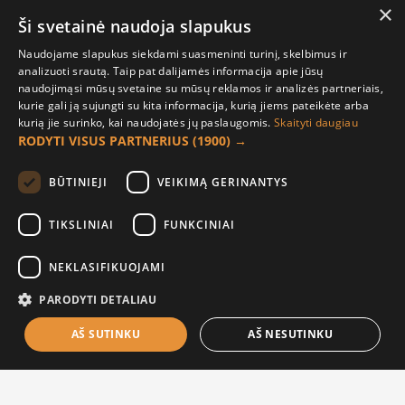
×
Ši svetainė naudoja slapukus
Naudojame slapukus siekdami suasmeninti turinį, skelbimus ir
analizuoti srautą. Taip pat dalijamės informacija apie jūsų
naudojimąsi mūsų svetaine su mūsų reklamos ir analizės partneriais,
kurie gali ją sujungti su kita informacija, kurią jiems pateikėte arba
kurią jie surinko, kai naudojatės jų paslaugomis.
Skaityti daugiau
RODYTI VISUS PARTNERIUS
(1900) →
BŪTINIEJI
VEIKIMĄ GERINANTYS
TIKSLINIAI
FUNKCINIAI
Termosas 500 ml
Vazonas su užrašu, Mielai
Mamai
13.45€
NEKLASIFIKUOJAMI
15.00€
PARODYTI DETALIAU
AŠ SUTINKU
AŠ NESUTINKU
FILTER PRODUCTS
NAUJA
-22 %