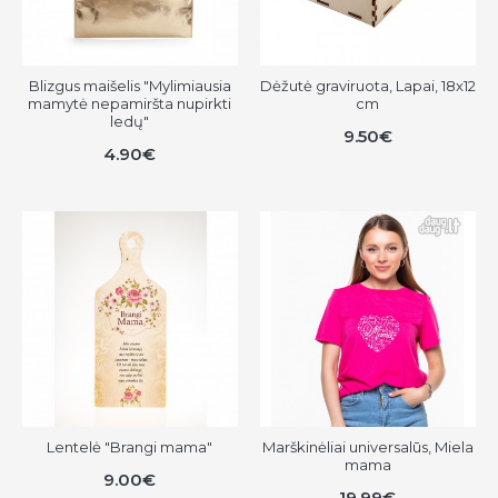
Blizgus maišelis "Mylimiausia
Dėžutė graviruota, Lapai, 18x12
mamytė nepamiršta nupirkti
cm
ledų"
9.50€
4.90€
Lentelė "Brangi mama"
Marškinėliai universalūs, Miela
mama
9.00€
19.99€