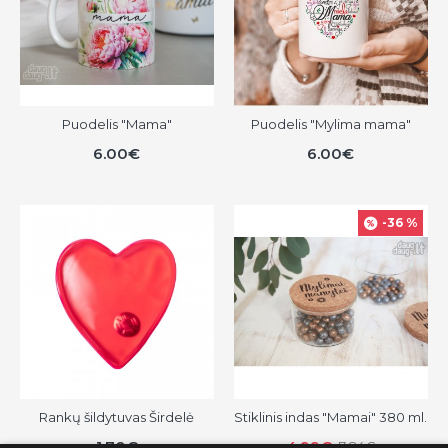
Puodelis "Mama"
Puodelis "Mylima mama"
6.00€
6.00€
-36 %
Rankų šildytuvas Širdelė
Stiklinis indas "Mamai" 380 ml.
1.70€
4.99€
7.84€