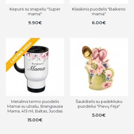
Kepurė su snapeliu "Super
Klasikinis puodelis "Baikerio
mama"
mama"
9.90€
6.00€
LAIKINAI NĖRA
Metalinis termo puodelis
Šaukštelis su padėkliuku
Mamai su užrašu, Brangiausia
puodeliui "Pievų Fėja"
Mama, 413 ml, Baltas, Juodas
5.00€
15.00€