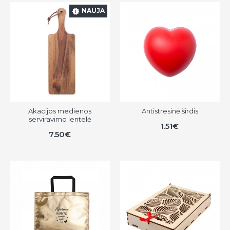
NAUJA
Akacijos medienos
Antistresinė širdis
serviravimo lentelė
1.51€
7.50€