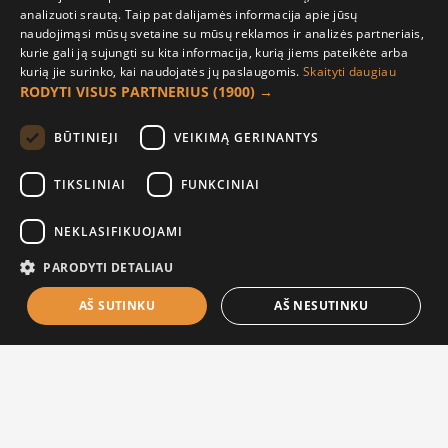
analizuoti srautą. Taip pat dalijamės informacija apie jūsų
naudojimąsi mūsų svetaine su mūsų reklamos ir analizės partneriais,
Pasiektas produktų sąrašo galas!
kurie gali ją sujungti su kita informacija, kurią jiems pateikėte arba
kurią jie surinko, kai naudojatės jų paslaugomis.
Skaityti daugiau
RODYTI VISUS PARTNERIUS
(1900) →
BŪTINIEJI
VEIKIMĄ GERINANTYS
TIKSLINIAI
FUNKCINIAI
NEKLASIFIKUOJAMI
PARODYTI DETALIAU
Sekite mus
AŠ SUTINKU
AŠ NESUTINKU
FILTER PRODUCTS
Kita informacija
Susisiekite