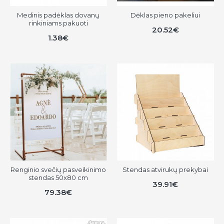
Medinis padėklas dovanų
Dėklas pieno pakeliui
rinkiniams pakuoti
20.52€
1.38€
Renginio svečių pasveikinimo
Stendas atvirukų prekybai
stendas 50x80 cm
39.91€
79.38€