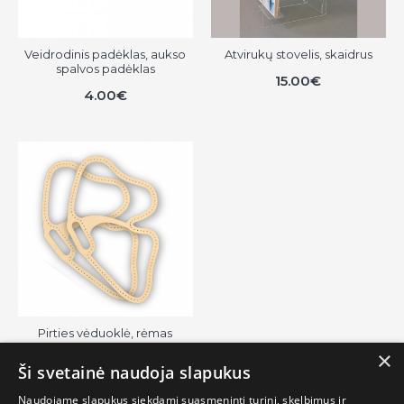
Veidrodinis padėklas, aukso
Atvirukų stovelis, skaidrus
spalvos padėklas
15.00€
4.00€
Pirties vėduoklė, rėmas
gamybai "Drugelis"
×
Ši svetainė naudoja slapukus
14.60€
Naudojame slapukus siekdami suasmeninti turinį, skelbimus ir