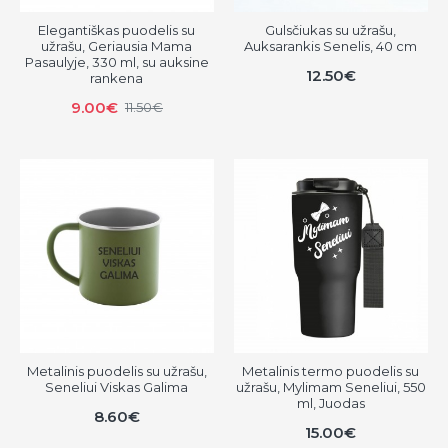
Elegantiškas puodelis su
Gulsčiukas su užrašu,
užrašu, Geriausia Mama
Auksarankis Senelis, 40 cm
Pasaulyje, 330 ml, su auksine
12.50€
rankena
9.00€
11.50€
Metalinis puodelis su užrašu,
Metalinis termo puodelis su
Seneliui Viskas Galima
užrašu, Mylimam Seneliui, 550
ml, Juodas
8.60€
15.00€