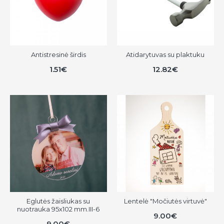
Antistresinė širdis
Atidarytuvas su plaktuku
1.51€
12.82€
Eglutės žaisliukas su
Lentelė "Močiutės virtuvė"
nuotrauka 95x102 mm.III-6
9.00€
9.00€