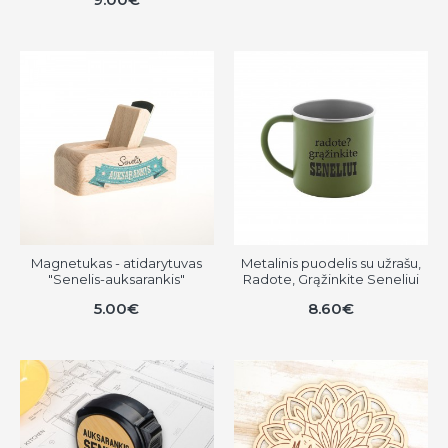
Magnetukas - atidarytuvas
Metalinis puodelis su užrašu,
"Senelis-auksarankis"
Radote, Grąžinkite Seneliui
5.00€
8.60€