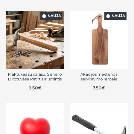
NAUJA
NAUJA
Plaktukas su užrašu, Senelio
Akacijos medienos
Dirbtuvėse Patirtis Ir Išmintis
serviravimo lentelė
9.50€
7.50€