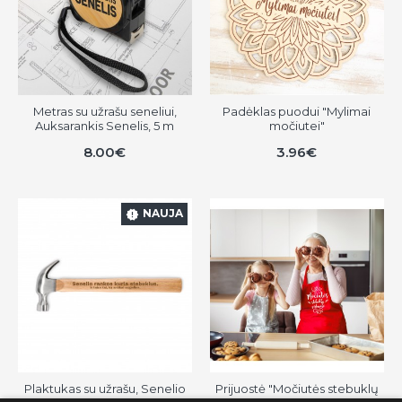
Metras su užrašu seneliui,
Padėklas puodui "Mylimai
Auksarankis Senelis, 5 m
močiutei"
8.00€
3.96€
NAUJA
Plaktukas su užrašu, Senelio
Prijuostė "Močiutės stebuklų