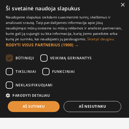
Rankos Kuria Stebuklus
virtuvėlė"
×
Ši svetainė naudoja slapukus
9.50€
14.96€
Naudojame slapukus siekdami suasmeninti turinį, skelbimus ir
analizuoti srautą. Taip pat dalijamės informacija apie jūsų
naudojimąsi mūsų svetaine su mūsų reklamos ir analizės partneriais,
kurie gali ją sujungti su kita informacija, kurią jiems pateikėte arba
kurią jie surinko, kai naudojatės jų paslaugomis.
Skaityti daugiau
RODYTI VISUS PARTNERIUS
(1900) →
BŪTINIEJI
VEIKIMĄ GERINANTYS
TIKSLINIAI
FUNKCINIAI
Puodelis "Močiutė"
Puodelis "Puiki močiutė"
NEKLASIFIKUOJAMI
6.00€
6.00€
PARODYTI DETALIAU
AŠ SUTINKU
AŠ NESUTINKU
FILTER PRODUCTS
-36 %