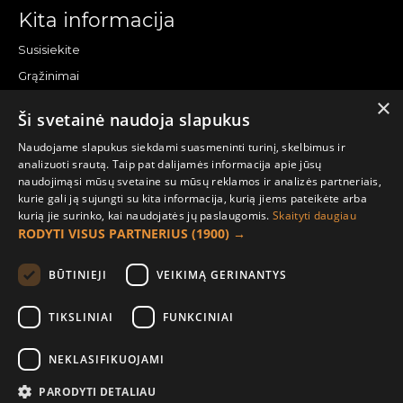
Kita informacija
Susisiekite
Grąžinimai
×
Žemėlapis
Ši svetainė naudoja slapukus
Pirkėjo paskyra
Naudojame slapukus siekdami suasmeninti turinį, skelbimus ir
analizuoti srautą. Taip pat dalijamės informacija apie jūsų
Mano paskyra
naudojimąsi mūsų svetaine su mūsų reklamos ir analizės partneriais,
kurie gali ją sujungti su kita informacija, kurią jiems pateikėte arba
Užsakymai
kurią jie surinko, kai naudojatės jų paslaugomis.
Skaityti daugiau
Naujienlaiškiai
RODYTI VISUS PARTNERIUS
(1900) →
Informacija užsakovui
BŪTINIEJI
VEIKIMĄ GERINANTYS
Apie mus
TIKSLINIAI
FUNKCINIAI
Pristatymo informacija
NEKLASIFIKUOJAMI
Privatumo ir slapukų politika
Sąlygos ir taisyklės
PARODYTI DETALIAU