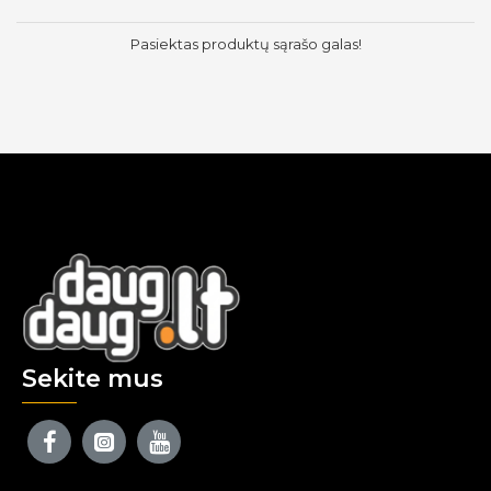
Pasiektas produktų sąrašo galas!
Sekite mus