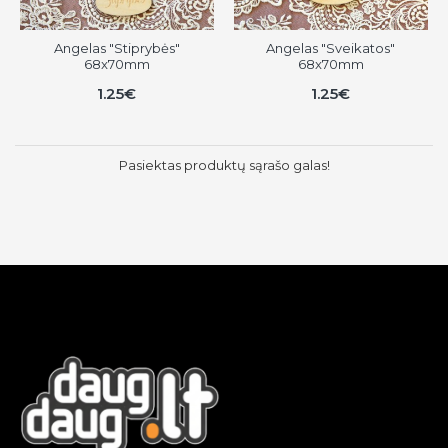
Angelas "Stiprybės"
Angelas "Sveikatos"
68x70mm
68x70mm
1.25€
1.25€
Pasiektas produktų sąrašo galas!