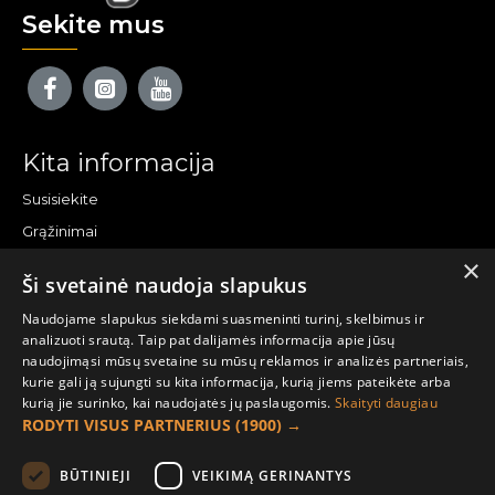
Sekite mus
Kita informacija
Susisiekite
Grąžinimai
×
Žemėlapis
Ši svetainė naudoja slapukus
Pirkėjo paskyra
Naudojame slapukus siekdami suasmeninti turinį, skelbimus ir
analizuoti srautą. Taip pat dalijamės informacija apie jūsų
Mano paskyra
naudojimąsi mūsų svetaine su mūsų reklamos ir analizės partneriais,
kurie gali ją sujungti su kita informacija, kurią jiems pateikėte arba
Užsakymai
kurią jie surinko, kai naudojatės jų paslaugomis.
Skaityti daugiau
Naujienlaiškiai
RODYTI VISUS PARTNERIUS
(1900) →
Informacija užsakovui
BŪTINIEJI
VEIKIMĄ GERINANTYS