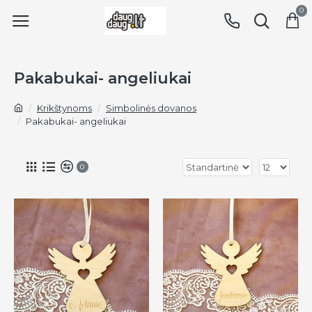
0
Pakabukai- angeliukai
Krikštynoms
Simbolinės dovanos
Pakabukai- angeliukai
0