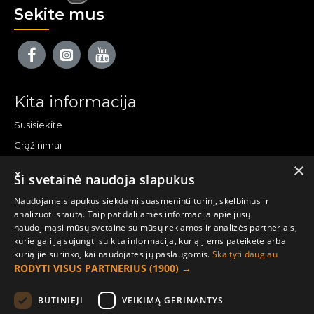
Sekite mus
Kita informacija
Susisiekite
Grąžinimai
×
Žemėlapis
Ši svetainė naudoja slapukus
Pirkėjo paskyra
Naudojame slapukus siekdami suasmeninti turinį, skelbimus ir
analizuoti srautą. Taip pat dalijamės informacija apie jūsų
Mano paskyra
naudojimąsi mūsų svetaine su mūsų reklamos ir analizės partneriais,
kurie gali ją sujungti su kita informacija, kurią jiems pateikėte arba
Užsakymai
kurią jie surinko, kai naudojatės jų paslaugomis.
Skaityti daugiau
Naujienlaiškiai
RODYTI VISUS PARTNERIUS
(1900) →
Informacija užsakovui
BŪTINIEJI
VEIKIMĄ GERINANTYS