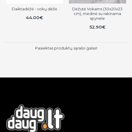
Daiktadėžė - vokų dėžė
Dėžutė Vokams (30x20x23
cm), medinė su rakinama
44.00€
spynele
52.90€
Pasiektas produktų sąrašo galas!