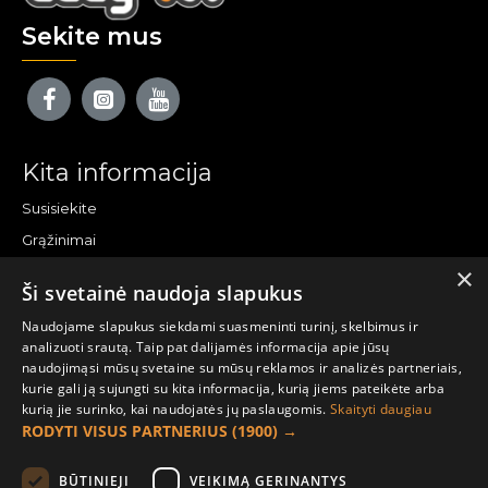
Sekite mus
Kita informacija
Susisiekite
Grąžinimai
×
Žemėlapis
Ši svetainė naudoja slapukus
Pirkėjo paskyra
Naudojame slapukus siekdami suasmeninti turinį, skelbimus ir
analizuoti srautą. Taip pat dalijamės informacija apie jūsų
Mano paskyra
naudojimąsi mūsų svetaine su mūsų reklamos ir analizės partneriais,
kurie gali ją sujungti su kita informacija, kurią jiems pateikėte arba
Užsakymai
kurią jie surinko, kai naudojatės jų paslaugomis.
Skaityti daugiau
Naujienlaiškiai
RODYTI VISUS PARTNERIUS
(1900) →
Informacija užsakovui
BŪTINIEJI
VEIKIMĄ GERINANTYS