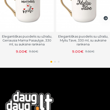
Elegantiškas puodelis su užrašu,
Elegantiškas puodelis su užrašu,
Geriausia Mama Pasaulyje, 330
Myliu Tave, 330 ml, su auksine
ml, su auksine rankena
rankena
9.00€
9.00€
11.50€
11.50€