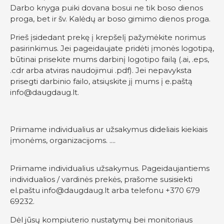
Darbo knyga puiki dovana bosui ne tik boso dienos
proga, bet ir šv. Kalėdų ar boso gimimo dienos proga.
Prieš įsidedant prekę į krepšelį pažymėkite norimus
pasirinkimus. Jei pageidaujate pridėti įmonės logotipą,
būtinai prisekite mums darbinį logotipo failą (.ai, .eps,
.cdr arba atviras naudojimui .pdf). Jei nepavyksta
prisegti darbinio failo, atsiųskite jį mums į e.paštą
info@daugdaug.lt
.
Priimame individualius ar užsakymus dideliais kiekiais
įmonėms, organizacijoms. ....
Priimame individualius užsakymus. Pageidaujantiems
individualios / vardinės prekės, prašome susisiekti
el.paštu
info@daugdaug.lt
arba telefonu +370 679
69232.
Dėl jūsų kompiuterio nustatymų bei monitoriaus