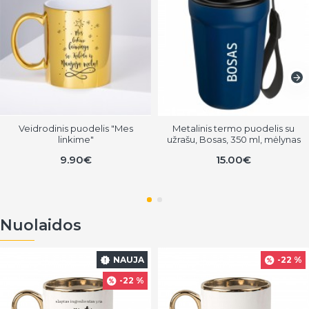
Veidrodinis puodelis "Mes
Metalinis termo puodelis su
linkime"
užrašu, Bosas, 350 ml, mėlynas
9.90€
15.00€
Nuolaidos
NAUJA
-22 %
-22 %