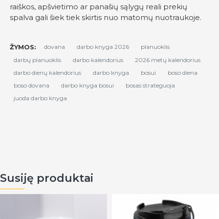
raiškos, apšvietimo ar panašių sąlygų reali prekių
spalva gali šiek tiek skirtis nuo matomų nuotraukoje.
ŽYMOS:
dovana
darbo knyga 2026
planuoklis
darbų planuoklis
darbo kalendorius
2026 metų kalendorius
darbo dienų kalendorius
darbo knyga
bosui
boso diena
boso dovana
darbo knyga bosui
bosas strateguoja
juoda darbo knyga
Susiję produktai