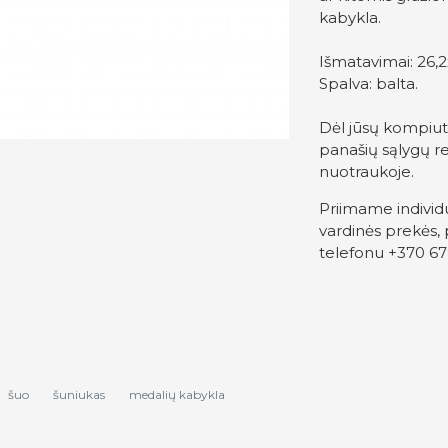
kabykla.
Išmatavimai: 26,
Spalva: balta.
​Dėl jūsų kompiut
panašių sąlygų re
nuotraukoje.
Priimame individ
vardinės prekės, 
telefonu +370 67
šuo
šuniukas
medalių kabykla