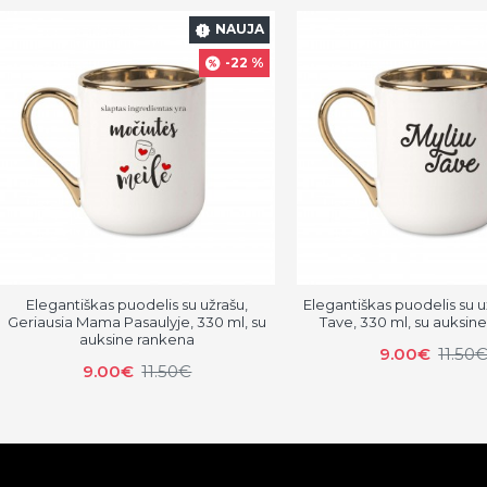
NAUJA
-22 %
Elegantiškas puodelis su užrašu,
Elegantiškas puodelis su u
Geriausia Mama Pasaulyje, 330 ml, su
Tave, 330 ml, su auksin
auksine rankena
9.00€
11.50
9.00€
11.50€