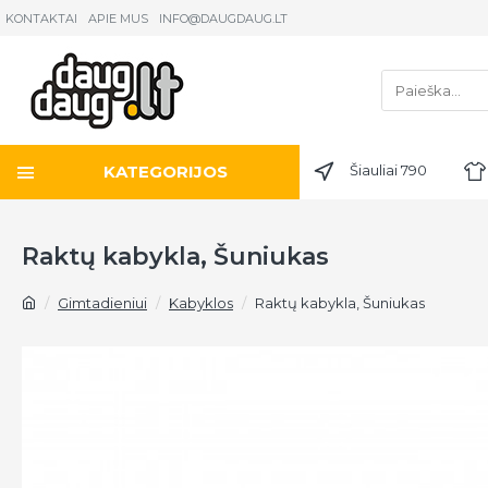
KONTAKTAI
APIE MUS
INFO@DAUGDAUG.LT
KATEGORIJOS
Šiauliai 790
Raktų kabykla, Šuniukas
Gimtadieniui
Kabyklos
Raktų kabykla, Šuniukas