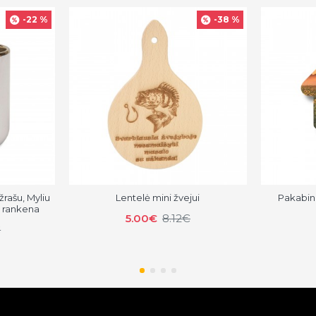
-22 %
-38 %
žrašu, Myliu
Lentelė mini žvejui
Pakabin
e rankena
5.00€
8.12€
€