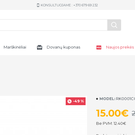
KONSULTUOJAME : +370 679 69 232
Marškinėliai
Dovanų kuponas
Naujos prekės
RK0001
MODEL:
-49 %
15.00€
Be PVM: 12.40€