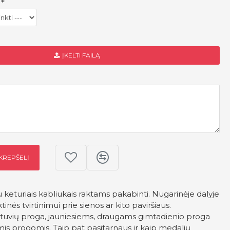
ĮKELTI FAILĄ
 KREPŠELĮ
 keturiais kabliukais raktams pakabinti. Nugarinėje dalyje
aktinės tvirtinimui prie sienos ar kito paviršiaus.
rtuvių proga, jauniesiems, draugams gimtadienio proga
mis progomis. Taip pat pasitarnaus ir kaip medalių