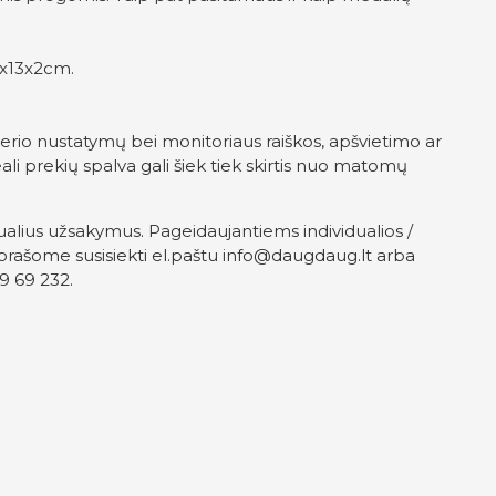
2x13x2cm.
erio nustatymų bei monitoriaus raiškos, apšvietimo ar
ali prekių spalva gali šiek tiek skirtis nuo matomų
ualius užsakymus. Pageidaujantiems individualios /
prašome susisiekti el.paštu
info@daugdaug.lt
arba
9 69 232.