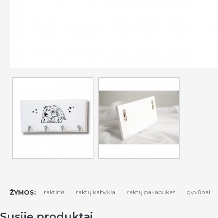
ŽYMOS:
raktinė
raktų kabykla
raktų pakabukas
gyvūnai
Susiję produktai