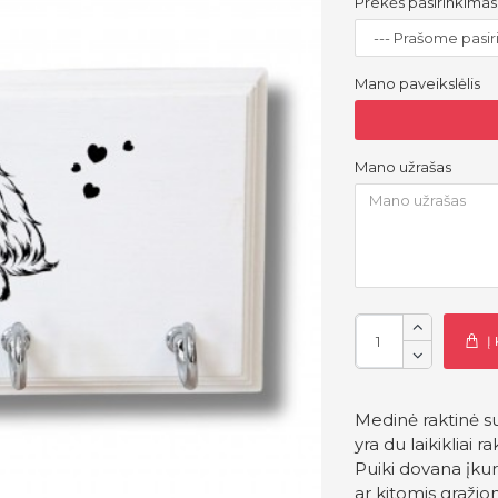
Prekės pasirinkimas
Mano paveikslėlis
Mano užrašas
Į
Medinė raktinė su
yra du laikikliai r
Puiki dovana įku
ar kitomis gražio