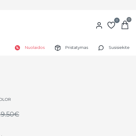
0
0
Nuolaidos
Pristatymas
Susisiekite
COLOR
29.50€