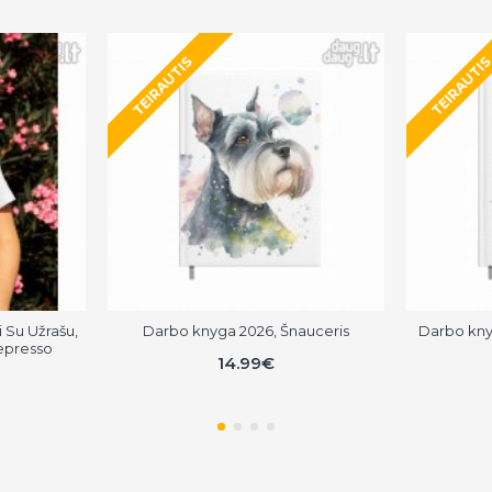
TEIRAUTIS
TEIRAUTI
 Su Užrašu,
Darbo knyga 2026, Šnauceris
Darbo knyg
epresso
14.99€