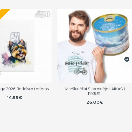
S
a 2026, Jorkšyro terjeras
Marškinėliai Skardinėje LAIKAS Į
PAJŪRĮ
14.99€
26.00€