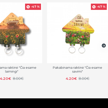
-47 %
-47 %
ama raktinė "Čia esame
Pakabinama raktinė "Čia esame
laimingi"
savimi"
4.20€
8.00€
4.20€
8.00€