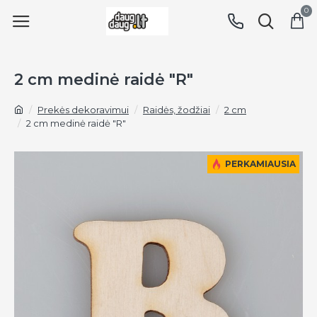
0
2 cm medinė raidė "R"
Prekės dekoravimui
Raidės, žodžiai
2 cm
2 cm medinė raidė "R"
PERKAMIAUSIA