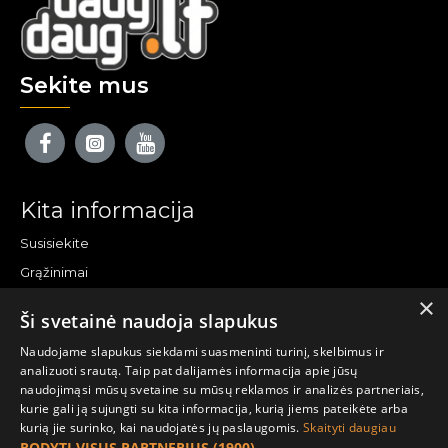
Sekite mus
Kita informacija
Susisiekite
Grąžinimai
×
Žemėlapis
Ši svetainė naudoja slapukus
Pirkėjo paskyra
Naudojame slapukus siekdami suasmeninti turinį, skelbimus ir
analizuoti srautą. Taip pat dalijamės informacija apie jūsų
Mano paskyra
naudojimąsi mūsų svetaine su mūsų reklamos ir analizės partneriais,
kurie gali ją sujungti su kita informacija, kurią jiems pateikėte arba
Užsakymai
kurią jie surinko, kai naudojatės jų paslaugomis.
Skaityti daugiau
Naujienlaiškiai
RODYTI VISUS PARTNERIUS
(1900) →