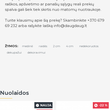
raiškos, apšvietimo ar panašių sąlygų reali prekių
spalva gali šiek tiek skirtis nuo matomų nuotraukoje.
Turite klausimų apie šią prekę? Skambinkite +370 679
69 232 arba rašykite laišką
info@daugdaug.lt
ŽYMOS:
medinė
raidės
2 cm
4 cm
nedekoruotos
dekupažui
dekoravimui
Nuolaidos
NAUJA
-22 %