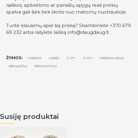
raiškos, apšvietimo ar panašių sąlygų reali prekių
spalva gali šiek tiek skirtis nuo matomų nuotraukoje.
Turite klausimų apie šią prekę? Skambinkite +370 679
69 232 arba rašykite laišką
info@daugdaug.lt
ŽYMOS:
medinė
raidės
2 cm
4 cm
nedekoruotos
dekupažui
dekoravimui
Susiję produktai