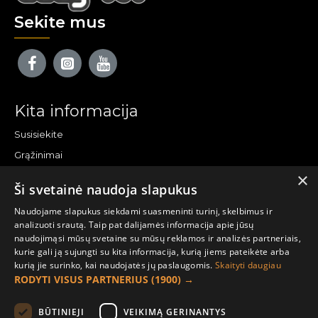
Sekite mus
Kita informacija
Susisiekite
Grąžinimai
×
Žemėlapis
Ši svetainė naudoja slapukus
Pirkėjo paskyra
Naudojame slapukus siekdami suasmeninti turinį, skelbimus ir
analizuoti srautą. Taip pat dalijamės informacija apie jūsų
Mano paskyra
naudojimąsi mūsų svetaine su mūsų reklamos ir analizės partneriais,
kurie gali ją sujungti su kita informacija, kurią jiems pateikėte arba
Užsakymai
kurią jie surinko, kai naudojatės jų paslaugomis.
Skaityti daugiau
Naujienlaiškiai
RODYTI VISUS PARTNERIUS
(1900) →
Informacija užsakovui
BŪTINIEJI
VEIKIMĄ GERINANTYS