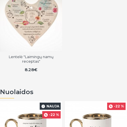
Lentelė "Laimingų namų
receptas"
8.28€
Nuolaidos
NAUJA
-22 %
-22 %