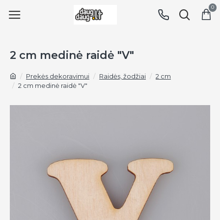
0
2 cm medinė raidė "V"
Prekės dekoravimui
Raidės, žodžiai
2 cm
2 cm medinė raidė "V"