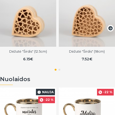
Dėžutė "Širdis" (12.5cm)
Dėžutė "Širdis" (18cm)
6.15€
7.52€
Nuolaidos
NAUJA
-22 %
-22 %