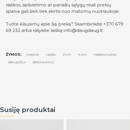
raiškos, apšvietimo ar panašių sąlygų reali prekių
spalva gali šiek tiek skirtis nuo matomų nuotraukoje.
Turite klausimų apie šią prekę? Skambinkite +370 679
69 232 arba rašykite laišką
info@daugdaug.lt
ŽYMOS:
medinė
raidės
2 cm
4 cm
nedekoruotos
dekupažui
dekoravimui
Susiję produktai