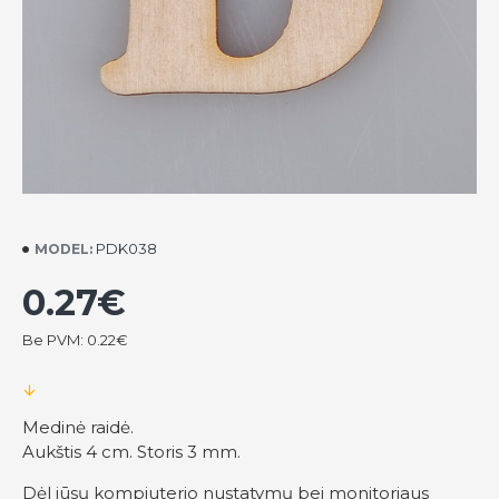
PDK038
MODEL:
0.27€
Be PVM: 0.22€
Medinė raidė.
Aukštis 4 cm. Storis 3 mm.
Dėl jūsų kompiuterio nustatymų bei monitoriaus