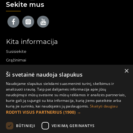
Sekite mus
Kita informacija
Susisiekite
Grąžinimai
×
Žemėlapis
Ši svetainė naudoja slapukus
Pirkėjo paskyra
Naudojame slapukus siekdami suasmeninti turinį, skelbimus ir
analizuoti srautą. Taip pat dalijamės informacija apie jūsų
Mano paskyra
naudojimąsi mūsų svetaine su mūsų reklamos ir analizės partneriais,
kurie gali ją sujungti su kita informacija, kurią jiems pateikėte arba
Užsakymai
kurią jie surinko, kai naudojatės jų paslaugomis.
Skaityti daugiau
Naujienlaiškiai
RODYTI VISUS PARTNERIUS
(1900) →
Informacija užsakovui
BŪTINIEJI
VEIKIMĄ GERINANTYS