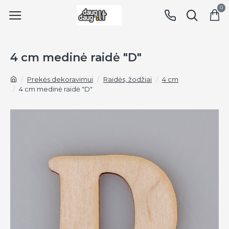
0
4 cm medinė raidė "D"
Prekės dekoravimui
Raidės, žodžiai
4 cm
4 cm medinė raidė "D"