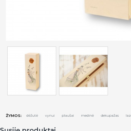
ŽYMOS:
dėžutė
vynui
plaušai
medinė
dekupažas
laz
Susiję produktai