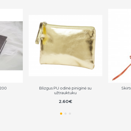
 200
Blizgus PU odinė piniginė su
Skirt
užtrauktuku
2.60€