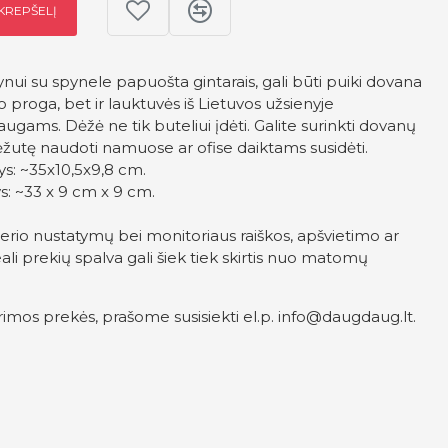
 KREPŠELĮ
ui su spynele papuošta gintarais, gali būti puiki dovana
o proga, bet ir lauktuvės iš Lietuvos užsienyje
gams. Dėžė ne tik buteliui įdėti. Galite surinkti dovanų
 dėžutę naudoti namuose ar ofise daiktams susidėti.
ys: ~35x10,5x9,8 cm.
s: ~33 x 9 cm x 9 cm.
erio nustatymų bei monitoriaus raiškos, apšvietimo ar
ali prekių spalva gali šiek tiek skirtis nuo matomų
imos prekės, prašome susisiekti el.p.
info@daugdaug.lt
.