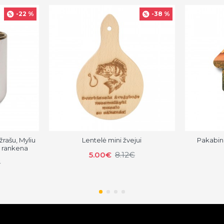
-22 %
-38 %
žrašu, Myliu
Lentelė mini žvejui
Pakabin
e rankena
5.00€
8.12€
€