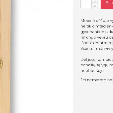
Į
Medinė dėžutė vyn
ne tik gimtadieni
gyvenantiems drau
rinkinį, o vėliau
Išoriniai matmen
Vidiniai matmeny
Dėl jūsų kompiut
panašių sąlygų re
nuotraukoje.
Jei nematote nor