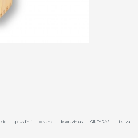
erio
spausdinti
dovana
dekoravimas
GINTARAS
Lietuva