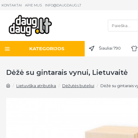
KONTAKTAI
APIE MUS
INFO@DAUGDAUG.LT
KATEGORIJOS
Šiauliai 790
Dėžė su gintarais vynui, Lietuvaitė
Lietuviška atributika
Dėžutės buteliui
Dėžė su gintarais vy