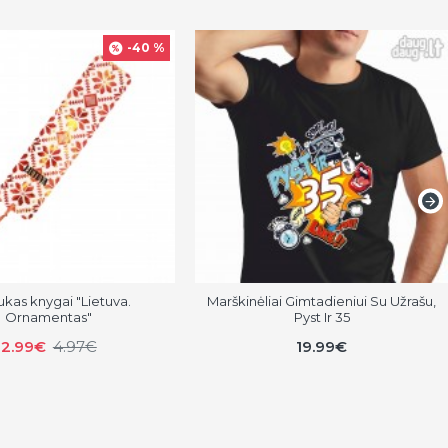
-40 %
ukas knygai "Lietuva.
Marškinėliai Gimtadieniui Su Užrašu,
Ornamentas"
Pyst Ir 35
2.99€
4.97€
19.99€