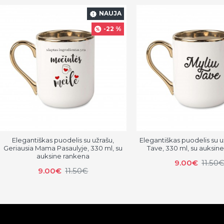
NAUJA
-22 %
Elegantiškas puodelis su užrašu,
Elegantiškas puodelis su u
Geriausia Mama Pasaulyje, 330 ml, su
Tave, 330 ml, su auksin
auksine rankena
9.00€
11.50
9.00€
11.50€