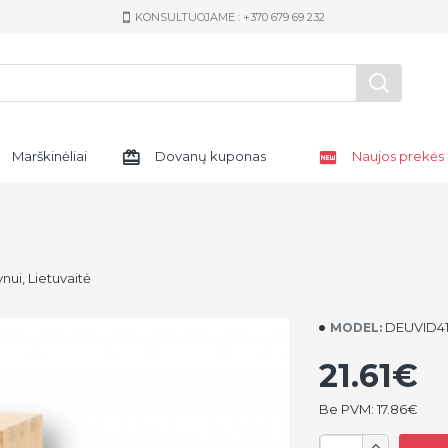
KONSULTUOJAME : +370 679 69 232
Marškinėliai
Dovanų kuponas
Naujos prekės
nui, Lietuvaitė
DEUVID41
MODEL:
21.61€
Be PVM: 17.86€