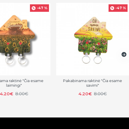
-47 %
-47 %
ama raktinė "Čia esame
Pakabinama raktinė "Čia esame
laimingi"
savimi"
4.20€
8.00€
4.20€
8.00€