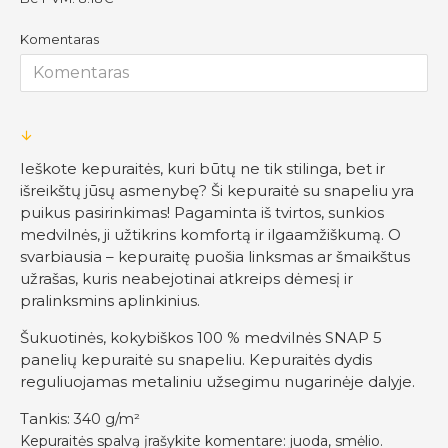
Komentaras
Ieškote kepuraitės, kuri būtų ne tik stilinga, bet ir
išreikštų jūsų asmenybę? Ši kepuraitė su snapeliu yra
puikus pasirinkimas! Pagaminta iš tvirtos, sunkios
medvilnės, ji užtikrins komfortą ir ilgaamžiškumą. O
svarbiausia – kepuraitę puošia linksmas ar šmaikštus
užrašas, kuris neabejotinai atkreips dėmesį ir
pralinksmins aplinkinius.
Šukuotinės, kokybiškos 100 % medvilnės SNAP 5
panelių kepuraitė su snapeliu. Kepuraitės dydis
reguliuojamas metaliniu užsegimu nugarinėje dalyje.
Tankis:
340 g/m²
Kepuraitės spalvą įrašykite komentare: juoda, smėlio.