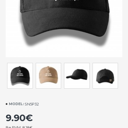
SN5P32
MODEL:
9.90€
Be PVM: 8.18€