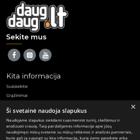
Sekite mus
Kita informacija
Susisiekite
Grąžinimai
×
Žemėlapis
Ši svetainė naudoja slapukus
Pirkėjo paskyra
Naudojame slapukus siekdami suasmeninti turinį, skelbimus ir
analizuoti srautą. Taip pat dalijamės informacija apie jūsų
Mano paskyra
naudojimąsi mūsų svetaine su mūsų reklamos ir analizės partneriais,
kurie gali ją sujungti su kita informacija, kurią jiems pateikėte arba