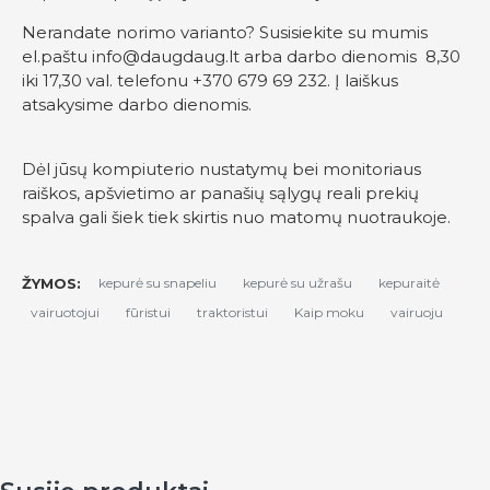
Nerandate norimo varianto? Susisiekite su mumis
el.paštu
info@daugdaug.lt
arba darbo dienomis 8,30
iki 17,30 val. telefonu +370 679 69 232. Į laiškus
atsakysime darbo dienomis.
Dėl jūsų kompiuterio nustatymų bei monitoriaus
raiškos, apšvietimo ar panašių sąlygų reali prekių
spalva gali šiek tiek skirtis nuo matomų nuotraukoje.
ŽYMOS:
kepurė su snapeliu
kepurė su užrašu
kepuraitė
vairuotojui
fūristui
traktoristui
Kaip moku
vairuoju