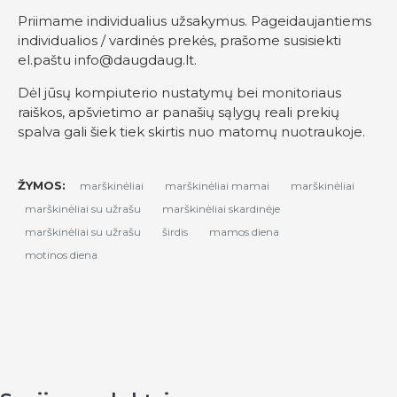
Priimame individualius užsakymus. Pageidaujantiems
individualios / vardinės prekės, prašome susisiekti
el.paštu
info@daugdaug.lt
.
Dėl jūsų kompiuterio nustatymų bei monitoriaus
raiškos, apšvietimo ar panašių sąlygų reali prekių
spalva gali šiek tiek skirtis nuo matomų nuotraukoje.
ŽYMOS:
marškinėliai
marškinėliai mamai
marškinėliai
marškinėliai su užrašu
marškinėliai skardinėje
marškinėliai su užrašu
širdis
mamos diena
motinos diena