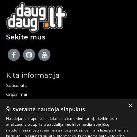
Sekite mus
Kita informacija
Susisiekite
Grąžinimai
×
Žemėlapis
Ši svetainė naudoja slapukus
Pirkėjo paskyra
Naudojame slapukus siekdami suasmeninti turinį, skelbimus ir
analizuoti srautą. Taip pat dalijamės informacija apie jūsų
Mano paskyra
naudojimąsi mūsų svetaine su mūsų reklamos ir analizės partneriais,
kurie gali ją sujungti su kita informacija, kurią jiems pateikėte arba