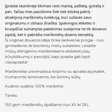
Įprastai skardinėje tikimasi rasti maistą, paštetą, guliašą ir
pan. Tačiau mes pasiūlome šiek tiek kitokią patirtį -
atraktyvią marškinėlių kolekciją, kuri sužavės savo
originalumu ir stiliaus išraiška. Spalvingos etiketės ir
kruopščiai sumanytas pateikimas sustiprina ne tik dovanos
įspūdį, bet ir pabrėžia marškinėlių dizaino tematiką.
Ši originali dovanos idėja tinka kiekvienai progai - nuo
gimtadienio iki šventinių metų sukakties. Leiskite
mūsų stilingiems marškinėliams atskleisti jūsų
kūrybiškumą ir parodyti, kaip įprasta gali tapti
nepaprasta!
Marškinėliai universalaus kirpimo su apvalia apykakle,
trumpomis rankovėmis, be šoninių siūlių.
Audinio sudėtis: 100% medvilnė.
Tankis:
150 gsm marškinėlių dydžiams nuo XS iki 3XL.