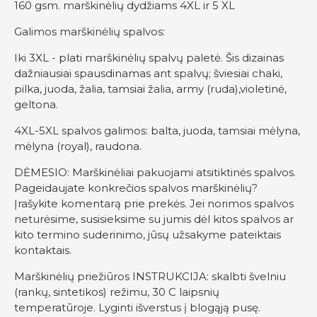
160 gsm. marškinėlių dydžiams 4XL ir 5 XL
Galimos marškinėlių spalvos:
Iki 3XL - plati marškinėlių spalvų paletė. Šis dizainas
dažniausiai spausdinamas ant spalvų; šviesiai chaki,
pilka, juoda, žalia, tamsiai žalia, army (ruda),violetinė,
geltona.
4XL-5XL spalvos galimos: balta, juoda, tamsiai mėlyna,
mėlyna (royal), raudona.
DĖMESIO: Marškinėliai pakuojami atsitiktinės spalvos.
Pageidaujate konkrečios spalvos marškinėlių?
Įrašykite komentarą prie prekės. Jei norimos spalvos
neturėsime, susisieksime su jumis dėl kitos spalvos ar
kito termino suderinimo, jūsų užsakyme pateiktais
kontaktais.
Marškinėlių priežiūros INSTRUKCIJA: skalbti švelniu
(rankų, sintetikos) režimu, 30 C laipsnių
temperatūroje. Lyginti išverstus į blogąją pusę.