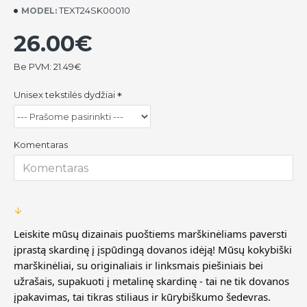
TEXT24SK00010
MODEL:
26.00€
Be PVM: 21.49€
Unisex tekstilės dydžiai
Komentaras
Leiskite mūsų dizainais puoštiems marškinėliams paversti
įprastą skardinę į įspūdingą dovanos idėją! Mūsų kokybiški
marškinėliai, su originaliais ir linksmais piešiniais bei
užrašais, supakuoti į metalinę skardinę - tai ne tik dovanos
įpakavimas, tai tikras stiliaus ir kūrybiškumo šedevras.