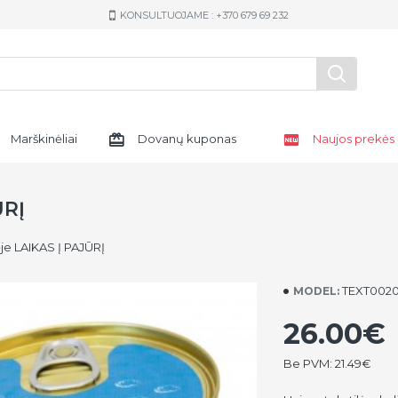
KONSULTUOJAME : +370 679 69 232
Marškinėliai
Dovanų kuponas
Naujos prekės
ŪRĮ
ėje LAIKAS Į PAJŪRĮ
TEXT002
MODEL:
26.00€
Be PVM: 21.49€