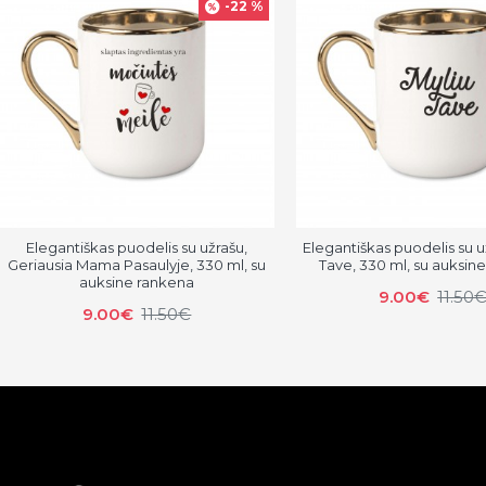
-22 %
Elegantiškas puodelis su užrašu,
Elegantiškas puodelis su u
Geriausia Mama Pasaulyje, 330 ml, su
Tave, 330 ml, su auksin
auksine rankena
9.00€
11.50
9.00€
11.50€