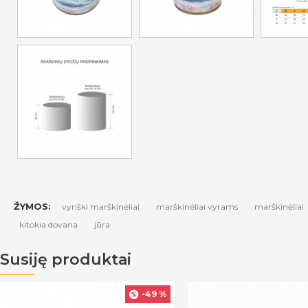
ŽYMOS:
vyriški marškinėliai
marškinėliai vyrams
marškinėliai
kitokia dovana
jūra
Susiję produktai
-49 %