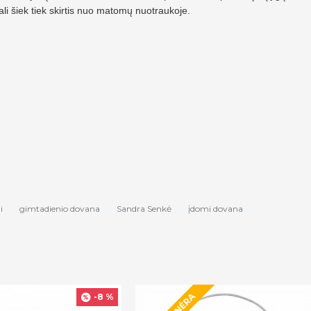
ali šiek tiek skirtis nuo matomų nuotraukoje.
i
gimtadienio dovana
Sandra Senkė
įdomi dovana
-8 %