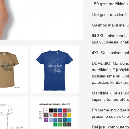
150 gsm marškinėlių
160 gsm. marškinėli
Galimos marškinėlių
Iki 3XL - plati marš
spalvų; šviesiai chak
4XL-5XL spalvos gali
DĖMESIO: Marškinėli
marškinėlių? Įrašyk
susisieksime su jumi
pateiktais kontaktais
Marškinėlių priežiūr
laipsnių temperatūroj
Priimame individual
prašome susisiekti 
Dėl jūsų kompiuterio