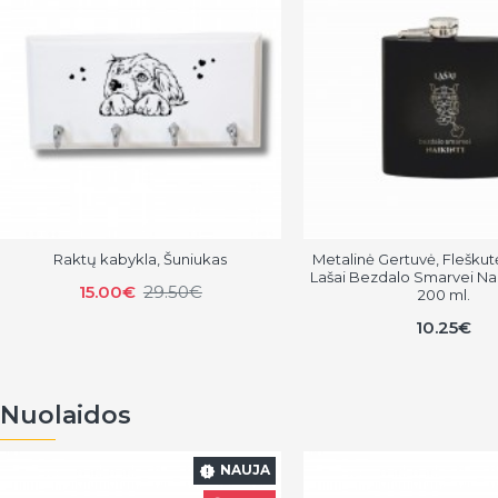
Raktų kabykla, Šuniukas
Metalinė Gertuvė, Fleškutė
Lašai Bezdalo Smarvei Nai
15.00€
29.50€
200 ml.
10.25€
Nuolaidos
NAUJA