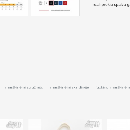
reali prekių spalva g
marškinėliai su užrašu
marškinėliai skardinėje
juokingi marškinėlia