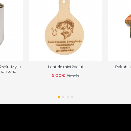
žrašu, Myliu
Lentelė mini žvejui
Pakabin
e rankena
5.00€
8.12€
€