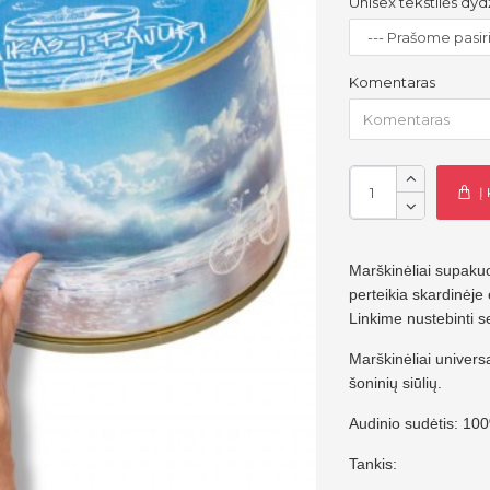
Unisex tekstilės dyd
Komentaras
Į
Marškinėliai supakuot
perteikia skardinėje
Linkime nustebinti s
Marškinėliai univer
šoninių siūlių.
Audinio sudėtis: 10
Tankis: