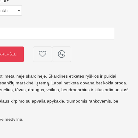
žiai
 KREPŠELĮ
i metalinėje skardinėje. Skardinės etiketės ryškios ir puikiai
 esančių marškinėlių temą. Labai netikėta dovana bet kokia proga.
enelius, tėvus, draugus, vaikus, bendradarbius ir kitus artimuosius!
salaus kirpimo su apvalia apykakle, trumpomis rankovėmis, be
0% medvilnė.