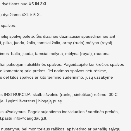
 dydžiams nuo XS iki 3XL.
ų dydžiams 4XL ir 5 XL
 spalvos:
kinėlių spalvų paletė. Šis dizainas dažniausiai spausdinamas ant
i, pilka, juoda, žalia, tamsiai žalia, army (ruda),mėlyna (royal).
mos: balta, juoda, tamsiai mėlyna, mėlyna (royal), raudona.
ai pakuojami atsitiktinės spalvos. Pageidaujate konkrečios spalvos
ite komentarą prie prekės. Jei norimos spalvos neturėsime,
s dėl kitos spalvos ar kito termino suderinimo, jūsų užsakyme
.
os INSTRUKCIJA: skalbti švelniu (rankų, sintetikos) režimu, 30 C
e. Lyginti išverstus į blogąją pusę.
ius užsakymus. Pageidaujantiems individualios / vardinės prekės,
el.paštu
info@daugdaug.lt
.
 nustatymų bei monitoriaus raiškos, apšvietimo ar panašių sąlygų