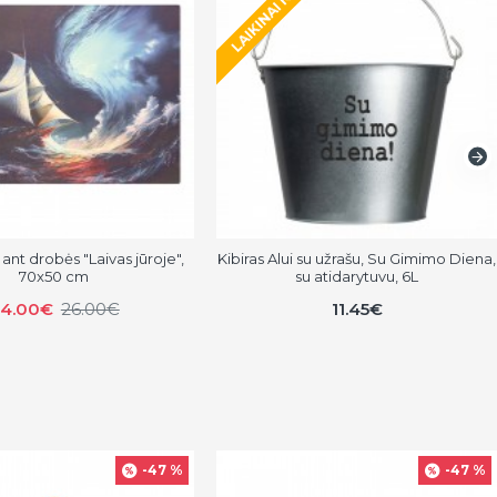
LAIKINAI NĖRA
ant drobės "Laivas jūroje",
Kibiras Alui su užrašu, Su Gimimo Diena,
70x50 cm
su atidarytuvu, 6L
4.00€
26.00€
11.45€
-47 %
-47 %