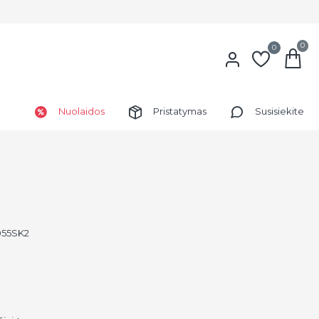
0
0
Nuolaidos
Pristatymas
Susisiekite
055SK2