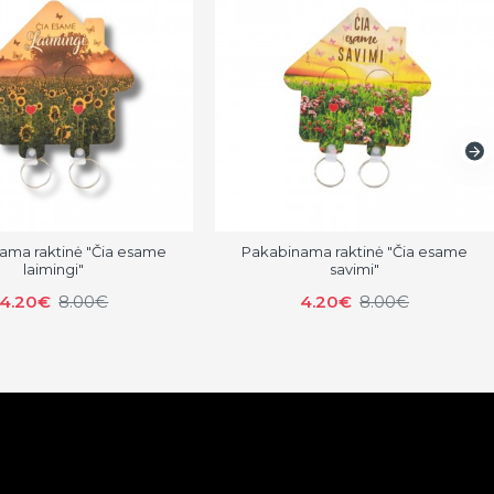
ama raktinė "Čia esame
Pakabinama raktinė "Čia esame
laimingi"
savimi"
4.20€
8.00€
4.20€
8.00€