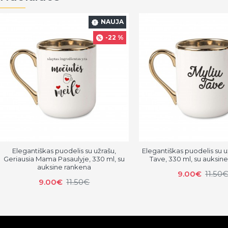
NAUJA
-22 %
Elegantiškas puodelis su užrašu,
Elegantiškas puodelis su u
Geriausia Mama Pasaulyje, 330 ml, su
Tave, 330 ml, su auksin
auksine rankena
9.00€
11.50
9.00€
11.50€