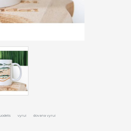
uodelis
vyrui
dovana vyrui