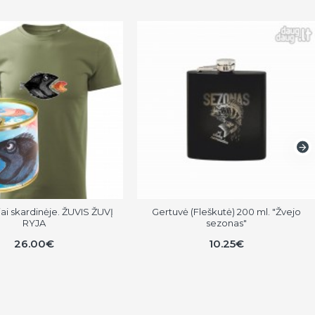
iai skardinėje. ŽUVIS ŽUVĮ
Gertuvė (Fleškutė) 200 ml. "Žvejo
RYJA
sezonas"
26.00€
10.25€