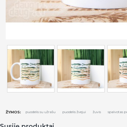
ŽYMOS:
puodelis su užrašu
puodelis žvejui
žuvis
spalvotas p
Susiję produktai