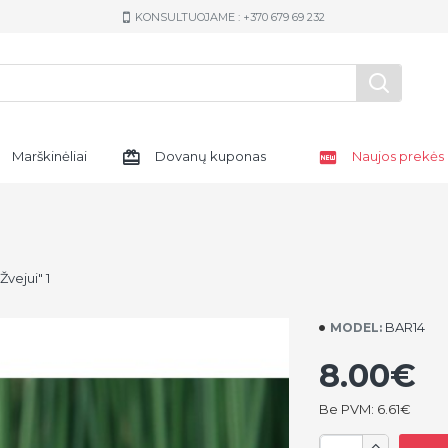
KONSULTUOJAME : +370 679 69 232
Marškinėliai
Dovanų kuponas
Naujos prekės
Žvejui" 1
BAR14
MODEL:
8.00€
Be PVM: 6.61€