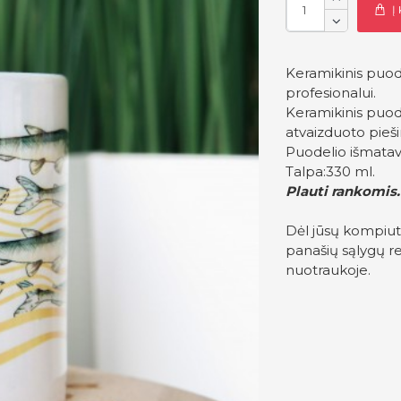
Į
Keramikinis puode
profesionalui.
Keramikinis puode
atvaizduoto pieši
Puodelio išmatav
Talpa:330 ml.
Plauti rankomis.
Dėl jūsų kompiut
panašių sąlygų re
nuotraukoje.