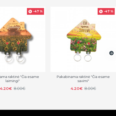
-47 %
-47 %
ama raktinė "Čia esame
Pakabinama raktinė "Čia esame
laimingi"
savimi"
4.20€
8.00€
4.20€
8.00€