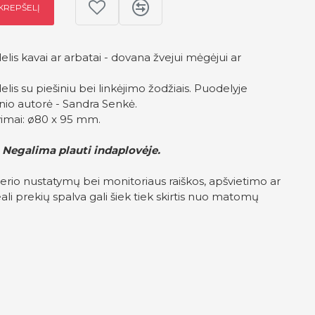
 KREPŠELĮ
lis kavai ar arbatai - dovana žvejui mėgėjui ar
lis su piešiniu bei linkėjimo žodžiais. Puodelyje
nio autorė - Sandra Senkė.
imai: ø80 x 95 mm.
 Negalima plauti indaplovėje.
erio nustatymų bei monitoriaus raiškos, apšvietimo ar
ali prekių spalva gali šiek tiek skirtis nuo matomų