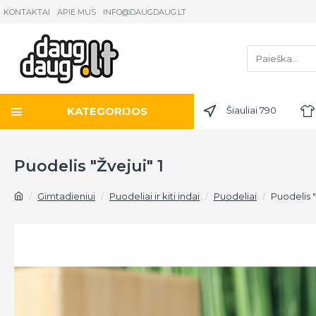
KONTAKTAI
APIE MUS
INFO@DAUGDAUG.LT
KATEGORIJOS
Šiauliai 790
Puodelis "Žvejui" 1
Gimtadieniui
Puodeliai ir kiti indai
Puodeliai
Puodelis "