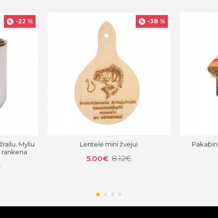
-22 %
-38 %
žrašu, Myliu
Lentelė mini žvejui
Pakabin
e rankena
5.00€
8.12€
€