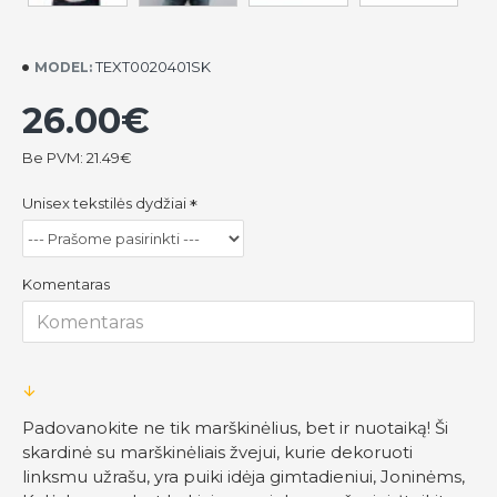
TEXT0020401SK
MODEL:
26.00€
Be PVM: 21.49€
Unisex tekstilės dydžiai
Komentaras
Padovanokite ne tik marškinėlius, bet ir nuotaiką! Ši
skardinė su marškinėliais žvejui, kurie dekoruoti
linksmu užrašu, yra puiki idėja gimtadieniui, Joninėms,