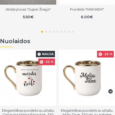
Atidarytuvas "Super Žvejys"
Puodelis "MAN KEM"
5.50€
6.00€
Nuolaidos
NAUJA
-22 %
-22 %
Elegantiškas puodelis su užrašu,
Elegantiškas puodelis su užrašu,
Geriausia Mama Pasaulyje, 330
Myliu Tave, 330 ml, su auksine