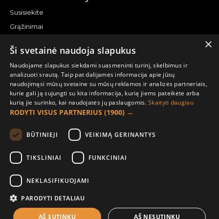
Susisiekite
Grąžinimai
×
Žemėlapis
Ši svetainė naudoja slapukus
Pirkėjo paskyra
Naudojame slapukus siekdami suasmeninti turinį, skelbimus ir
analizuoti srautą. Taip pat dalijamės informacija apie jūsų
Mano paskyra
naudojimąsi mūsų svetaine su mūsų reklamos ir analizės partneriais,
kurie gali ją sujungti su kita informacija, kurią jiems pateikėte arba
Užsakymai
kurią jie surinko, kai naudojatės jų paslaugomis.
Skaityti daugiau
Naujienlaiškiai
RODYTI VISUS PARTNERIUS
(1900) →
Informacija užsakovui
BŪTINIEJI
VEIKIMĄ GERINANTYS
Apie mus
TIKSLINIAI
FUNKCINIAI
Pristatymo informacija
NEKLASIFIKUOJAMI
Privatumo ir slapukų politika
Sąlygos ir taisyklės
PARODYTI DETALIAU
AŠ SUTINKU
AŠ NESUTINKU