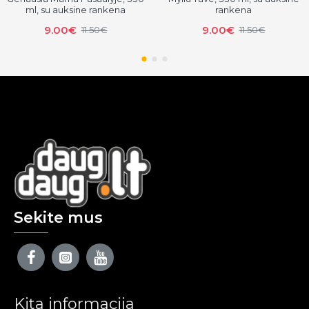
ml, su auksine rankena
rankena
9.00€
9.00€
11.50€
11.50€
Sekite mus
Kita informacija