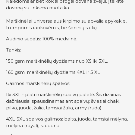
Kalėdoms ar bet kokiai progai dovana žvejui. Įteikite
dovaną su linksma nuotaika.
Marškinėliai universalaus kirpimo su apvalia apykakle,
trumpomis rankovėmis, be šoninių siūlių.
Audinio sudėtis: 100% medvilnė.
Tankis:
150 gsm marškinėlių dydžiams nuo XS iki 3XL.
160 gsm. marškinėlių dydžiams 4XL ir 5 XL
Galimos marškinėlių spalvos:
Iki 3XL - plati marškinėlių spalvų paletė. Šis dizainas
dažniausiai spausdinamas ant spalvų; šviesiai chaki,
pilka, juoda, žalia, tamsiai žalia, army (ruda).
4XL-5XL spalvos galimos: balta, juoda, tamsiai mėlyna,
mėlyna (royal), raudona.