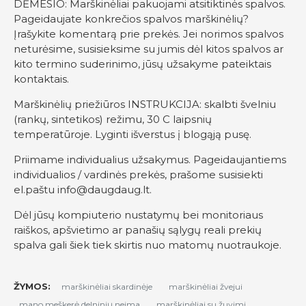
DĖMESIO: Marškinėliai pakuojami atsitiktinės spalvos.
Pageidaujate konkrečios spalvos marškinėlių?
Įrašykite komentarą prie prekės. Jei norimos spalvos
neturėsime, susisieksime su jumis dėl kitos spalvos ar
kito termino suderinimo, jūsų užsakyme pateiktais
kontaktais.
Marškinėlių priežiūros INSTRUKCIJA: skalbti švelniu
(rankų, sintetikos) režimu, 30 C laipsnių
temperatūroje. Lyginti išverstus į blogąją pusę.
Priimame individualius užsakymus. Pageidaujantiems
individualios / vardinės prekės, prašome susisiekti
el.paštu
info@daugdaug.lt
.
Dėl jūsų kompiuterio nustatymų bei monitoriaus
raiškos, apšvietimo ar panašių sąlygų reali prekių
spalva gali šiek tiek skirtis nuo matomų nuotraukoje.
ŽYMOS:
marškinėliai skardinėje
marškinėliai žvejui
mano meškerė delninių neima
marškinėliai su žuvimi