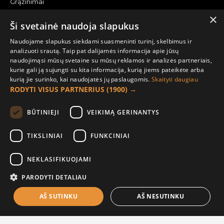
Grąžinimai
×
Žemėlapis
Ši svetainė naudoja slapukus
Pirkėjo paskyra
Naudojame slapukus siekdami suasmeninti turinį, skelbimus ir
analizuoti srautą. Taip pat dalijamės informacija apie jūsų
Mano paskyra
naudojimąsi mūsų svetaine su mūsų reklamos ir analizės partneriais,
kurie gali ją sujungti su kita informacija, kurią jiems pateikėte arba
Užsakymai
kurią jie surinko, kai naudojatės jų paslaugomis.
Skaityti daugiau
Naujienlaiškiai
RODYTI VISUS PARTNERIUS
(1900) →
Informacija užsakovui
BŪTINIEJI
VEIKIMĄ GERINANTYS
Apie mus
TIKSLINIAI
FUNKCINIAI
Pristatymo informacija
NEKLASIFIKUOJAMI
Privatumo ir slapukų politika
Sąlygos ir taisyklės
PARODYTI DETALIAU
AŠ SUTINKU
AŠ NESUTINKU
Į KREPŠELĮ
© 2021 UAB „Raudona paprika“ |
El. parduotuvių nuoma |