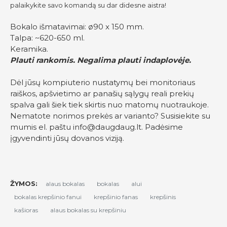
palaikykite savo komandą su dar didesne aistra!
Bokalo išmatavimai: ø90 x 150 mm.
Talpa: ~620-650 ml.
Keramika.
Plauti rankomis. Negalima plauti indaplovėje.
Dėl jūsų kompiuterio nustatymų bei monitoriaus
raiškos, apšvietimo ar panašių sąlygų reali prekių
spalva gali šiek tiek skirtis nuo matomų nuotraukoje.
Nematote norimos prekės ar varianto? Susisiekite su
mumis el. paštu
info@daugdaug.lt
. Padėsime
įgyvendinti jūsų dovanos viziją.
ŽYMOS:
alaus bokalas
bokalas
alui
bokalas krepšinio fanui
krepšinio fanas
krepšinis
kašioras
alaus bokalas su krepšiniu