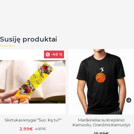
Susiję produktai
-40 %
Skirtukas knygai "Šuo. Ką tu?"
Marškinėliai su Krepšinio
Kamuoliu, Oranžinis Kamuolys
2.99€
4.97€
19.99€