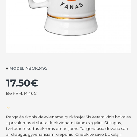
7BOK2495
MODEL:
17.50€
Be PVM: 14.46€
Pergalės skonis kiekviename gurkšnyje! Šis keramikinis bokalas
– privalomas atributas kiekvienam tikram sirgaliui. Stilingas,
tvirtas ir sukurtas tikroms emocijoms. Tai geriausia dovana sau
ar draugui, gyvenančiam krepšiniu. Griebkite savo bokalą ir