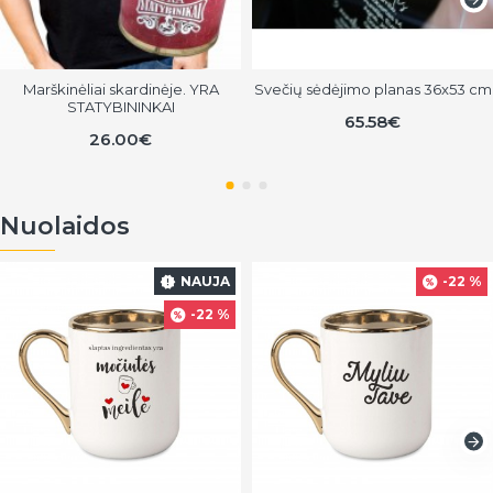
Marškinėliai skardinėje. YRA
Svečių sėdėjimo planas 36x53 cm
STATYBININKAI
65.58€
26.00€
Nuolaidos
NAUJA
-22 %
-22 %