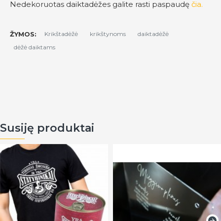
Nedekoruotas daiktadėžes galite rasti paspaudę
čia.
ŽYMOS:
Krikštadėžė
krikštynoms
daiktadėžė
dėžė daiktams
Susiję produktai