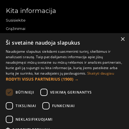
Kita informacija
Susisiekite
Grąžinimai
×
Žemėlapis
Ši svetainė naudoja slapukus
Pirkėjo paskyra
Naudojame slapukus siekdami suasmeninti turinį, skelbimus ir
analizuoti srautą. Taip pat dalijamės informacija apie jūsų
Mano paskyra
naudojimąsi mūsų svetaine su mūsų reklamos ir analizės partneriais,
kurie gali ją sujungti su kita informacija, kurią jiems pateikėte arba
Užsakymai
kurią jie surinko, kai naudojatės jų paslaugomis.
Skaityti daugiau
Naujienlaiškiai
RODYTI VISUS PARTNERIUS
(1900) →
Informacija užsakovui
BŪTINIEJI
VEIKIMĄ GERINANTYS
Apie mus
TIKSLINIAI
FUNKCINIAI
Pristatymo informacija
NEKLASIFIKUOJAMI
Privatumo ir slapukų politika
Sąlygos ir taisyklės