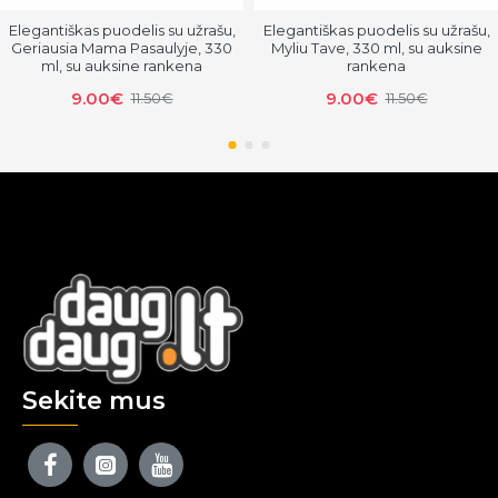
Elegantiškas puodelis su užrašu,
Elegantiškas puodelis su užrašu,
Geriausia Mama Pasaulyje, 330
Myliu Tave, 330 ml, su auksine
ml, su auksine rankena
rankena
9.00€
9.00€
11.50€
11.50€
Sekite mus