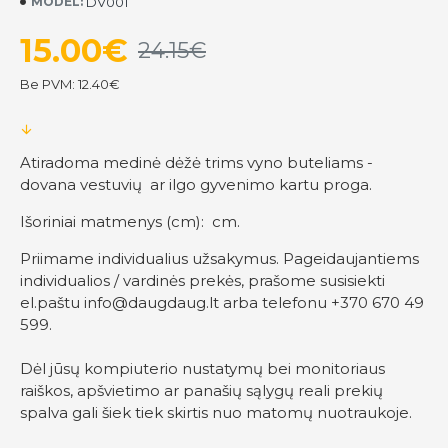
DV001
MODEL:
15.00€
24.15€
Be PVM: 12.40€
Atiradoma medinė dėžė trims vyno buteliams -
dovana vestuvių ar ilgo gyvenimo kartu proga.
Išoriniai matmenys (cm): cm.
Priimame individualius užsakymus. Pageidaujantiems
individualios / vardinės prekės, prašome susisiekti
el.paštu
info@daugdaug.lt
arba telefonu +370 670 49
599.
Dėl jūsų kompiuterio nustatymų bei monitoriaus
raiškos, apšvietimo ar panašių sąlygų reali prekių
spalva gali šiek tiek skirtis nuo matomų nuotraukoje.