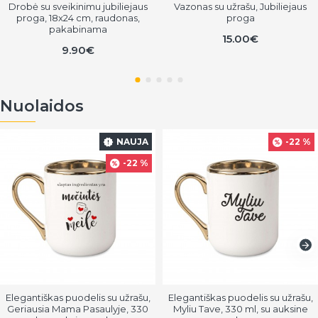
Drobė su sveikinimu jubiliejaus
Vazonas su užrašu, Jubiliejaus
proga, 18x24 cm, raudonas,
proga
pakabinama
15.00€
9.90€
Nuolaidos
NAUJA
-22 %
-22 %
Elegantiškas puodelis su užrašu,
Elegantiškas puodelis su užrašu,
Geriausia Mama Pasaulyje, 330
Myliu Tave, 330 ml, su auksine