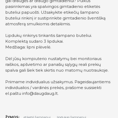
gal draugės ar draugo gimtadieniui? Puikus
pasirinkimas yra spalvingos gimtadienio etiketės
buteliui papuošti. Užsakykite etikečių šampano
buteliui rinkinį ir sustiprinkite gimtadienio šventišką
atmosferą smulkiomis detalėmis.
Lipdukų rinkinys tinkantis šampano buteliui.
Komplektą sudaro 3 lipdukai.
Medžiaga: lipni plėvelė.
Dėl jūsų kompiuterio nustatymų bei monitoriaus
raiškos, apšvietimo ar panašių sąlygų reali prekių
spalva gali šiek tiek skirtis nuo matomų nuotraukoje.
Priimame individualius užsakymus. Pageidaujantiems
individualios / vardinės prekės, prašome susisiekti
el.paštu
info@daugdaug.lt
.
ŽYMOS:
etiketė šampanui
lipdukas šampanui