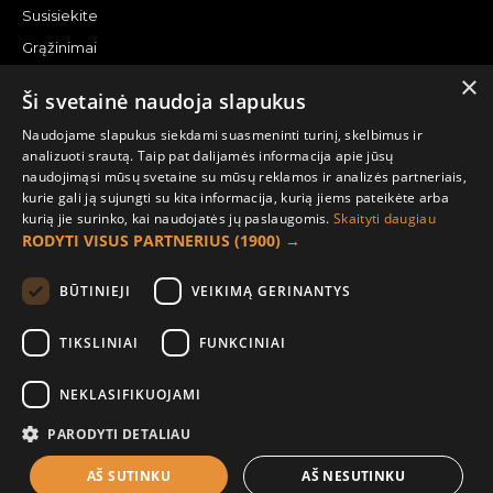
Susisiekite
Grąžinimai
×
Žemėlapis
Ši svetainė naudoja slapukus
Pirkėjo paskyra
Naudojame slapukus siekdami suasmeninti turinį, skelbimus ir
analizuoti srautą. Taip pat dalijamės informacija apie jūsų
Mano paskyra
naudojimąsi mūsų svetaine su mūsų reklamos ir analizės partneriais,
kurie gali ją sujungti su kita informacija, kurią jiems pateikėte arba
Užsakymai
kurią jie surinko, kai naudojatės jų paslaugomis.
Skaityti daugiau
Naujienlaiškiai
RODYTI VISUS PARTNERIUS
(1900) →
Informacija užsakovui
BŪTINIEJI
VEIKIMĄ GERINANTYS
Apie mus
TIKSLINIAI
FUNKCINIAI
Pristatymo informacija
NEKLASIFIKUOJAMI
Privatumo ir slapukų politika
Sąlygos ir taisyklės
PARODYTI DETALIAU
AŠ SUTINKU
AŠ NESUTINKU
Į KREPŠELĮ