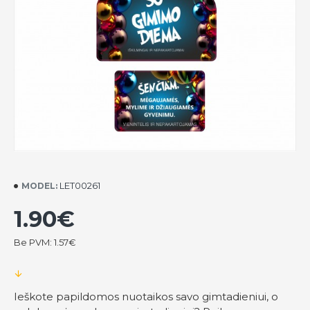
LET00261
MODEL:
1.90€
Be PVM: 1.57€
Ieškote papildomos nuotaikos savo gimtadieniui, o