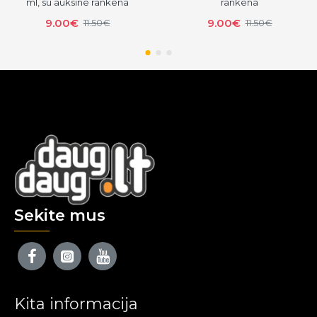
ml, su auksine rankena
rankena
9.00€
9.00€
11.50€
11.50€
Sekite mus
Kita informacija