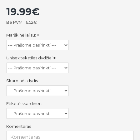
19.99€
Be PVM: 16.52€
Marškinėliai su:
Unisex tekstilės dydžiai
Skardinės dydis:
Etiketė skardinei :
Komentaras