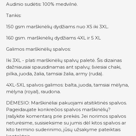
Audinio sudėtis: 100% medvilnė.
Tankis:
150 gsm marškinėlių dydžiams nuo XS iki 3XL.
160 gsm. marškinėlių dydžiams 4XL ir 5 XL
Galimos marškinėlių spalvos:
Iki 3XL - plati marškinėlių spalvų paletė. Šis dizainas
dažniausiai spausdinamas ant spalvų; šviesiai chaki,
pilka, juoda, žalia, tamsiai žalia, army (ruda).
4XL-5XL spalvos galimos: balta, juoda, tamsiai mėlyna,
mėlyna (royal), raudona.
DĖMESIO: Marškinėliai pakuojami atsitiktinės spalvos.
Pageidaujate konkrečios spalvos marškinėlių?
Įrašykite komentarą prie prekės. Jei norimos spalvos
neturėsime, susisieksime su jumis dėl kitos spalvos ar
kito termino suderinimo, jūsų užsakyme pateiktais