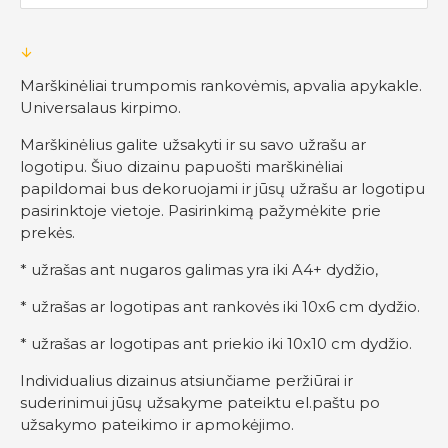
Marškinėliai trumpomis rankovėmis, apvalia apykakle.
Universalaus kirpimo.
Marškinėlius galite užsakyti ir su savo užrašu ar
logotipu. Šiuo dizainu papuošti marškinėliai
papildomai bus dekoruojami ir jūsų užrašu ar logotipu
pasirinktoje vietoje. Pasirinkimą pažymėkite prie
prekės.
* užrašas ant nugaros galimas yra iki A4+ dydžio,
* užrašas ar logotipas ant rankovės iki 10x6 cm dydžio.
* užrašas ar logotipas ant priekio iki 10x10 cm dydžio.
Individualius dizainus atsiunčiame peržiūrai ir
suderinimui jūsų užsakyme pateiktu el.paštu po
užsakymo pateikimo ir apmokėjimo.