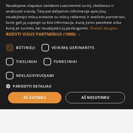
Pirkėjo paskyra
Naudojame slapukus siekdami suasmeninti turinį, skelbimus ir
analizuoti srautą. Taip pat dalijamės informacija apie jūsų
Mano paskyra
naudojimąsi mūsų svetaine su mūsų reklamos ir analizės partneriais,
kurie gali ją sujungti su kita informacija, kurią jiems pateikėte arba
Užsakymai
kurią jie surinko, kai naudojatės jų paslaugomis.
Skaityti daugiau
Naujienlaiškiai
RODYTI VISUS PARTNERIUS
(1900) →
Informacija užsakovui
BŪTINIEJI
VEIKIMĄ GERINANTYS
Apie mus
TIKSLINIAI
FUNKCINIAI
Pristatymo informacija
NEKLASIFIKUOJAMI
Privatumo ir slapukų politika
Sąlygos ir taisyklės
PARODYTI DETALIAU
AŠ SUTINKU
AŠ NESUTINKU
Į KREPŠELĮ
© 2021 UAB „Raudona paprika“ |
El. parduotuvių nuoma |
Sprendimas: ES4B