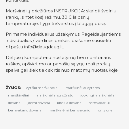
kontaktais.
Marškinėlių priežiūros INSTRUKCIJA: skalbti švelniu
(rankų, sintetikos) režimu, 30 C laipsnių
temperatūroje. Lyginti išverstus į blogąją pusę.
Priimame individualius užsakymus. Pageidaujantiems
individualios / vardinės prekės, prašome susisiekti
el.paštu
info@daugdaug.lt
.
Dėl jūsų kompiuterio nustatymų bei monitoriaus
raiškos, apšvietimo ar panašių sąlygų reali prekių
spalva gali šiek tiek skirtis nuo matomų nuotraukoje.
ŽYMOS:
vyriški marškinėliai
marškinėliai vyrams
marškinėliai
marškinėliai su užrašu
juokingi marškinėliai
dovana
įdomi dovana
kitokia dovana
bernvakariui
bernvakario dovana
marškinėliai bernvakariui
only one