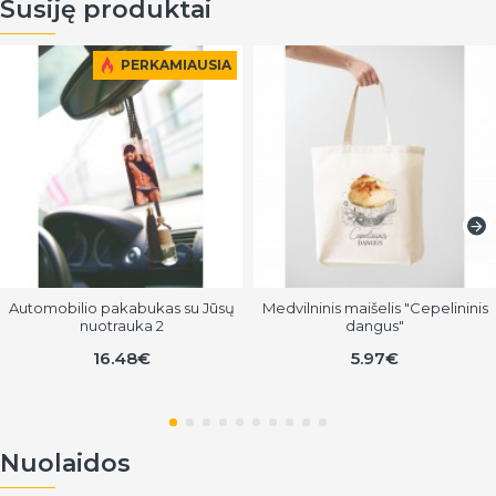
Susiję produktai
PERKAMIAUSIA
Automobilio pakabukas su Jūsų
Medvilninis maišelis "Cepelininis
nuotrauka 2
dangus"
16.48€
5.97€
Nuolaidos