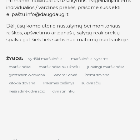
Priimame individualius užsakymus. Pageidaujantiems
individualios / vardinės prekės, prašome susisiekti
el.paštu
info@daugdaug.lt
.
Dėl jūsų kompiuterio nustatymų bei monitoriaus
raiškos, apšvietimo ar panašių sąlygų reali prekių
spalva gali šiek tiek skirtis nuo matomų nuotraukoje.
ŽYMOS:
vyriški marškinėliai
marškinėliai vyrams
marškinėliai
marškinėliai su užrašu
juokingi marškinėliai
gimtadienio dovana
Sandra Senkė
įdomi dovana
kitokia dovana
linksmas piešinys
su dviračiu
neišradinėk dviračio
dviratininkui