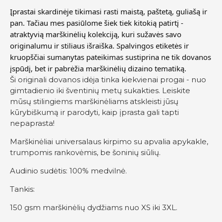
Įprastai skardinėje tikimasi rasti maistą, paštetą, guliašą ir
pan. Tačiau mes pasiūlome šiek tiek kitokią patirtį -
atraktyvią marškinėlių kolekciją, kuri sužavės savo
originalumu ir stiliaus išraiška. Spalvingos etiketės ir
kruopščiai sumanytas pateikimas sustiprina ne tik dovanos
įspūdį, bet ir pabrėžia marškinėlių dizaino tematiką.
Ši originali dovanos idėja tinka kiekvienai progai - nuo
gimtadienio iki šventinių metų sukakties. Leiskite
mūsų stilingiems marškinėliams atskleisti jūsų
kūrybiškumą ir parodyti, kaip įprasta gali tapti
nepaprasta!
Marškinėliai universalaus kirpimo su apvalia apykakle,
trumpomis rankovėmis, be šoninių siūlių.
Audinio sudėtis: 100% medvilnė.
Tankis:
150 gsm marškinėlių dydžiams nuo XS iki 3XL.