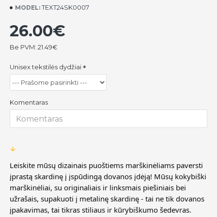
TEXT24SK0007
MODEL:
26.00€
Be PVM: 21.49€
Unisex tekstilės dydžiai
Komentaras
Leiskite mūsų dizainais puoštiems marškinėliams paversti
įprastą skardinę į įspūdingą dovanos įdėją! Mūsų kokybiški
marškinėliai, su originaliais ir linksmais piešiniais bei
užrašais, supakuoti į metalinę skardinę - tai ne tik dovanos
įpakavimas, tai tikras stiliaus ir kūrybiškumo šedevras.