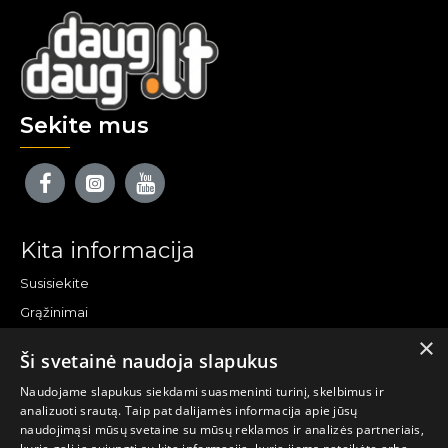
Sekite mus
Kita informacija
Susisiekite
Grąžinimai
×
Žemėlapis
Ši svetainė naudoja slapukus
Pirkėjo paskyra
Naudojame slapukus siekdami suasmeninti turinį, skelbimus ir
analizuoti srautą. Taip pat dalijamės informacija apie jūsų
Mano paskyra
naudojimąsi mūsų svetaine su mūsų reklamos ir analizės partneriais,