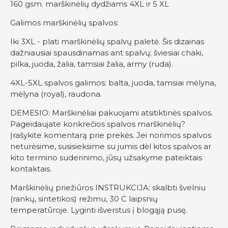
160 gsm. marškinėlių dydžiams 4XL ir 5 XL
Galimos marškinėlių spalvos:
Iki 3XL - plati marškinėlių spalvų paletė. Šis dizainas
dažniausiai spausdinamas ant spalvų; šviesiai chaki,
pilka, juoda, žalia, tamsiai žalia, army (ruda).
4XL-5XL spalvos galimos: balta, juoda, tamsiai mėlyna,
mėlyna (royal), raudona.
DĖMESIO: Marškinėliai pakuojami atsitiktinės spalvos.
Pageidaujate konkrečios spalvos marškinėlių?
Įrašykite komentarą prie prekės. Jei norimos spalvos
neturėsime, susisieksime su jumis dėl kitos spalvos ar
kito termino suderinimo, jūsų užsakyme pateiktais
kontaktais.
Marškinėlių priežiūros INSTRUKCIJA: skalbti švelniu
(rankų, sintetikos) režimu, 30 C laipsnių
temperatūroje. Lyginti išverstus į blogąją pusę.