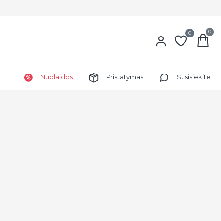
0
0
Nuolaidos
Pristatymas
Susisiekite
0