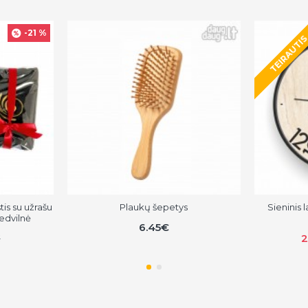
-21 %
TEIRAUTI
tis su užrašu
Plaukų šepetys
Sieninis 
edvilnė
6.45€
€
2