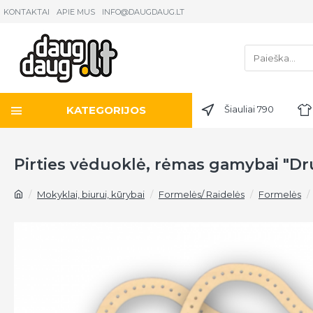
KONTAKTAI
APIE MUS
INFO@DAUGDAUG.LT
KATEGORIJOS
Šiauliai 790
Pirties vėduoklė, rėmas gamybai "Dr
Mokyklai, biurui, kūrybai
Formelės/ Raidelės
Formelės