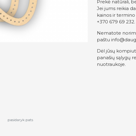
Prekė natūrali, 
Jei jums reikia d
kainos ir termin
+370 679 69 232.
Nematote norimo 
paštu
info@daug
Dėl jūsų kompiut
panašių sąlygų re
nuotraukoje.
a
pasidaryk pats