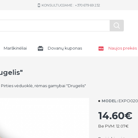
KONSULTUOJAME : +370 679 69 232
Marškinėliai
Dovanų kuponas
Naujos prekės
ugelis"
Pirties vėduoklė, rėmas gamybai "Drugelis"
EXPO02
MODEL:
14.60€
Be PVM: 12.07€