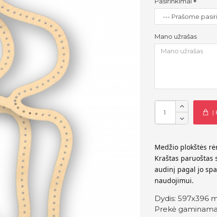
Pasirinkimai
Mano užrašas
Į
Medžio plokštės rė
Kraštas paruoštas s
audinį pagal jo spa
naudojimui.
Dydis: 597x396 m
Prekė gaminama i