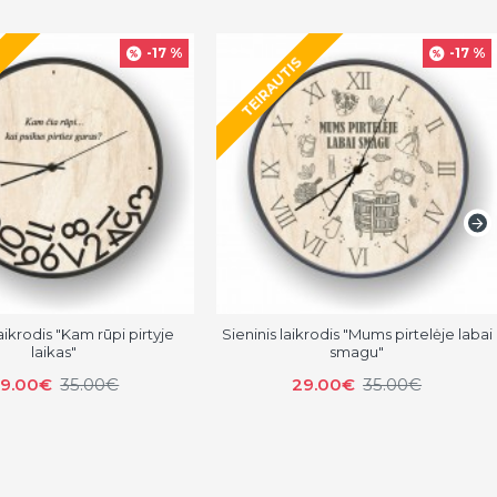
-17 %
-17 %
S
TEIRAUTIS
laikrodis "Kam rūpi pirtyje
Sieninis laikrodis "Mums pirtelėje labai
laikas"
smagu"
9.00€
35.00€
29.00€
35.00€