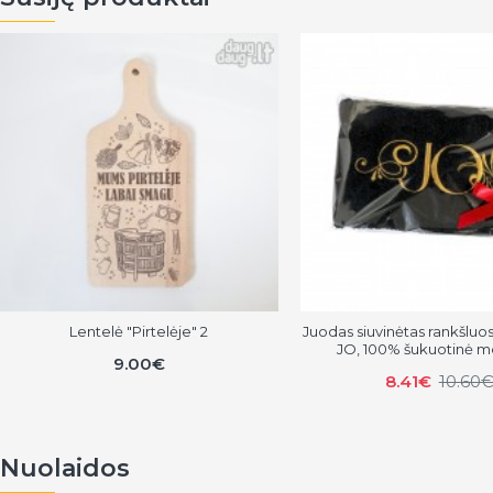
Lentelė "Pirtelėje" 2
Juodas siuvinėtas rankšluos
JO, 100% šukuotinė m
9.00€
8.41€
10.60
Nuolaidos