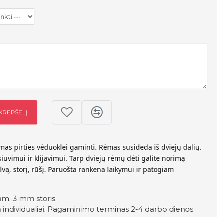
 KREPŠELĮ
mas pirties vėduoklei gaminti. Rėmas susideda iš dviejų dalių.
iuvimui ir klijavimui. Tarp dviejų rėmų dėti galite norimą
lvą, storį, rūšį. Paruošta rankena laikymui ir patogiam
m. 3 mm storis.
ndividualiai. Pagaminimo terminas 2-4 darbo dienos.