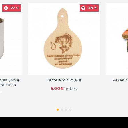
-22 %
-38 %
žrašu, Myliu
Lentelė mini žvejui
Pakabin
e rankena
5.00€
8.12€
€