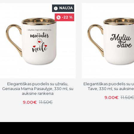
NAUJA
-22 %
Elegantiškas puodelis su užrašu,
Elegantiškas puodelis su u
Geriausia Mama Pasaulyje, 330 ml, su
Tave, 330 ml, su auksin
auksine rankena
9.00€
11.50
9.00€
11.50€