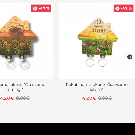
-47 %
-47 %
ama raktinė "Čia esame
Pakabinama raktinė "Čia esame
laimingi"
savimi"
4.20€
8.00€
4.20€
8.00€