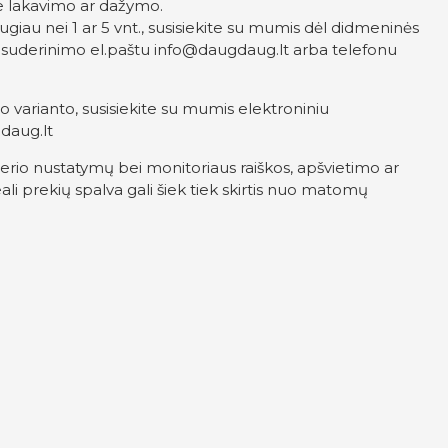
be lakavimo ar dažymo.
augiau nei 1 ar 5 vnt., susisiekite su mumis dėl didmeninės
o suderinimo el.paštu
info@daugdaug.lt
arba telefonu
varianto, susisiekite su mumis elektroniniu
daug.lt
erio nustatymų bei monitoriaus raiškos, apšvietimo ar
ali prekių spalva gali šiek tiek skirtis nuo matomų