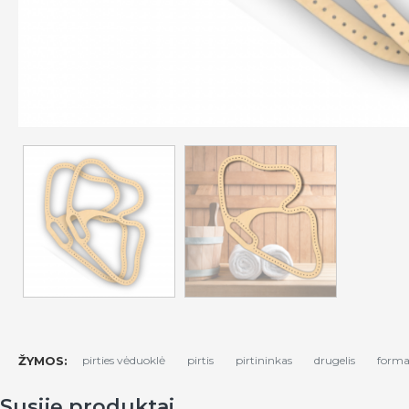
ŽYMOS:
pirties vėduoklė
pirtis
pirtininkas
drugelis
form
Susiję produktai