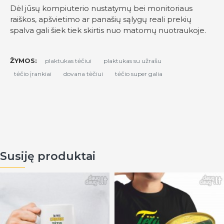
Dėl jūsų kompiuterio nustatymų bei monitoriaus
raiškos, apšvietimo ar panašių sąlygų reali prekių
spalva gali šiek tiek skirtis nuo matomų nuotraukoje.
ŽYMOS:
plaktukas tėčiui
plaktukas su užrašu
tėčio įrankiai
dovana tėčiui
tėčio super galia
Susiję produktai