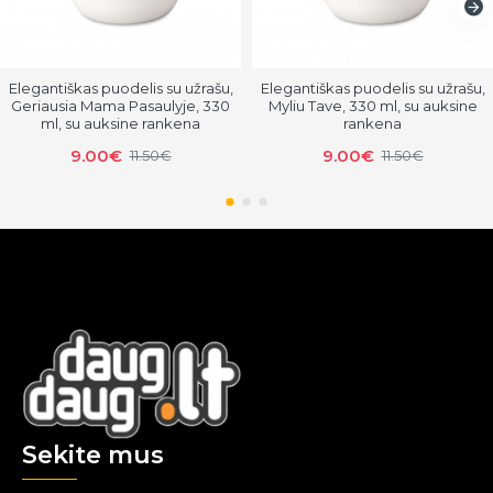
Elegantiškas puodelis su užrašu,
Elegantiškas puodelis su užrašu,
Geriausia Mama Pasaulyje, 330
Myliu Tave, 330 ml, su auksine
ml, su auksine rankena
rankena
9.00€
9.00€
11.50€
11.50€
Sekite mus