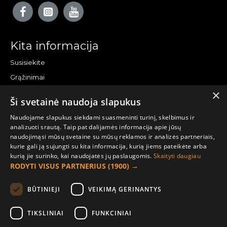
Kita informacija
Susisiekite
Grąžinimai
×
Žemėlapis
Ši svetainė naudoja slapukus
Pirkėjo paskyra
Naudojame slapukus siekdami suasmeninti turinį, skelbimus ir
analizuoti srautą. Taip pat dalijamės informacija apie jūsų
Mano paskyra
naudojimąsi mūsų svetaine su mūsų reklamos ir analizės partneriais,
kurie gali ją sujungti su kita informacija, kurią jiems pateikėte arba
Užsakymai
kurią jie surinko, kai naudojatės jų paslaugomis.
Skaityti daugiau
Naujienlaiškiai
RODYTI VISUS PARTNERIUS
(1900) →
Informacija užsakovui
BŪTINIEJI
VEIKIMĄ GERINANTYS
Apie mus
TIKSLINIAI
FUNKCINIAI
Pristatymo informacija