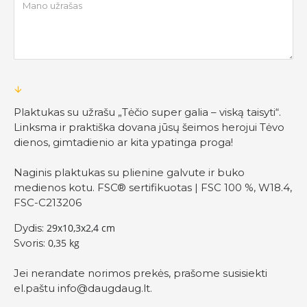
Plaktukas su užrašu „Tėčio super galia – viską taisyti“.
Linksma ir praktiška dovana jūsų šeimos herojui Tėvo
dienos, gimtadienio ar kita ypatinga proga!
Naginis plaktukas su plienine galvute ir buko
medienos kotu. FSC® sertifikuotas | FSC 100 %, W18.4,
FSC-C213206
Dydis:
29x10,3x2,4 cm
Svoris:
0,35 kg
Jei nerandate norimos prekės, prašome susisiekti
el.paštu
info@daugdaug.lt
.