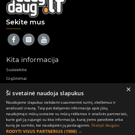
Sekite mus
Kita informacija
Susisiekite
Grąžinimai
×
Žemėlapis
Ši svetainė naudoja slapukus
Pirkėjo paskyra
Naudojame slapukus siekdami suasmeninti turinį, skelbimus ir
analizuoti srautą. Taip pat dalijamės informacija apie jūsų
Mano paskyra
naudojimąsi mūsų svetaine su mūsų reklamos ir analizės partneriais,
kurie gali ją sujungti su kita informacija, kurią jiems pateikėte arba
Užsakymai
kurią jie surinko, kai naudojatės jų paslaugomis.
Skaityti daugiau
Naujienlaiškiai
RODYTI VISUS PARTNERIUS
(1900) →