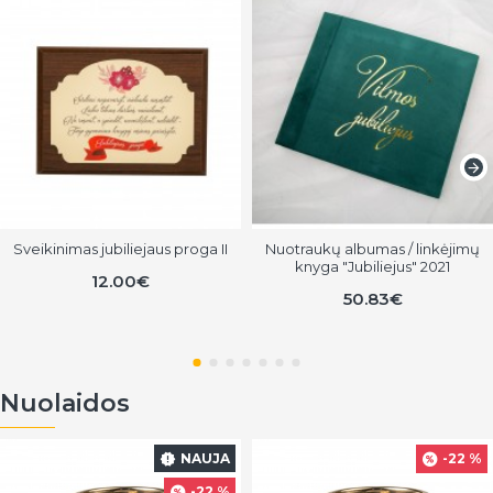
Sveikinimas jubiliejaus proga II
Nuotraukų albumas / linkėjimų
knyga "Jubiliejus" 2021
12.00€
50.83€
Nuolaidos
NAUJA
-22 %
-22 %