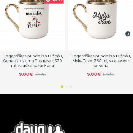
Elegantiškas puodelis su užrašu,
Elegantiškas puodelis su užrašu,
Geriausia Mama Pasaulyje, 330
Myliu Tave, 330 ml, su auksine
ml, su auksine rankena
rankena
9.00€
9.00€
11.50€
11.50€