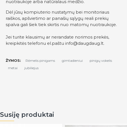
nuotraukoje arba natūralaus medžio.
Dėl jūsų kompiuterio nustatymų bei monitoriaus
raiškos, apšvietimo ar panašių sąlygų reali prekių
spalva gali šiek tiek skirtis nuo matomų nuotraukoje.
Jei turite klausimų ar nerandate norimos prekės,
kreipkitės telefonu el.paštu
info@daugdaug.lt
.
ŽYMOS:
Rėmelis pinigams
gimtadieniui
pinigų vokelis
metai
jubiliejus
Susiję produktai