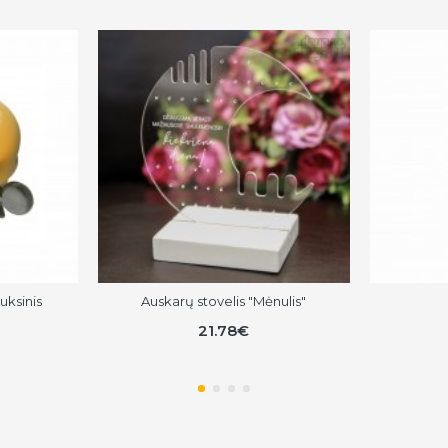
uksinis
Auskarų stovelis "Mėnulis"
21.78€