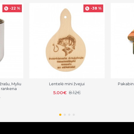
-22 %
-38 %
žrašu, Myliu
Lentelė mini žvejui
Pakabin
e rankena
5.00€
8.12€
€