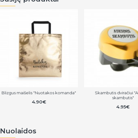
Blizgus maišelis "Nuotakos komanda"
Skambutis dviračiui "A
skambutis"
4.90€
4.95€
Nuolaidos