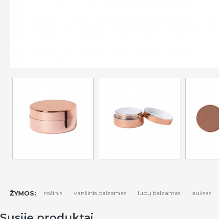
ŽYMOS:
rožinis
vanilinis balzamas
lupų balzamas
auksas
Susiję produktai