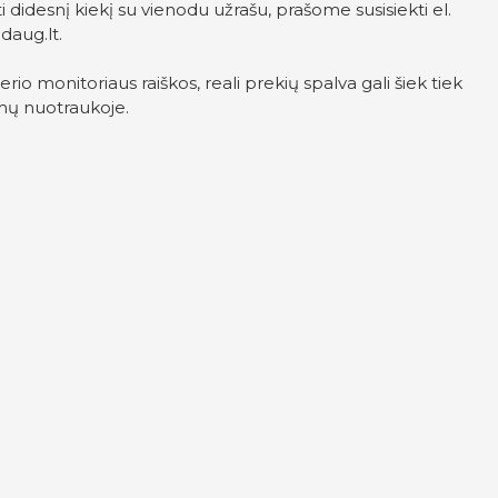
i didesnį kiekį su vienodu užrašu, prašome susisiekti el.
daug.lt
.
rio monitoriaus raiškos, reali prekių spalva gali šiek tiek
mų nuotraukoje.