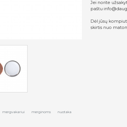
Jei norite užsakyt
paštu
info@daug
Dėl jūsų kompiute
skirtis nuo mato
mergvakariui
merginoms
nuotaka