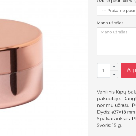
Užrašo pasirinkimas
Mano užrašas
Į
Vanilinis lūpų ba
pakuotėje. Dangte
norimu užrašu. 
Dydis:
ø37×18 mm
Spalva: auksas. Pl
Svoris: 15 g.