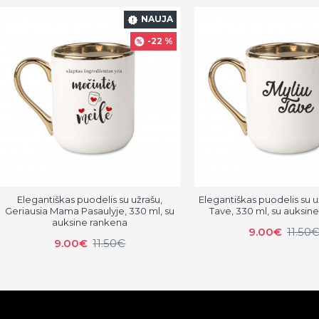
NAUJA
-22 %
Elegantiškas puodelis su užrašu,
Elegantiškas puodelis su u
Geriausia Mama Pasaulyje, 330 ml, su
Tave, 330 ml, su auksin
auksine rankena
9.00€
11.50
9.00€
11.50€