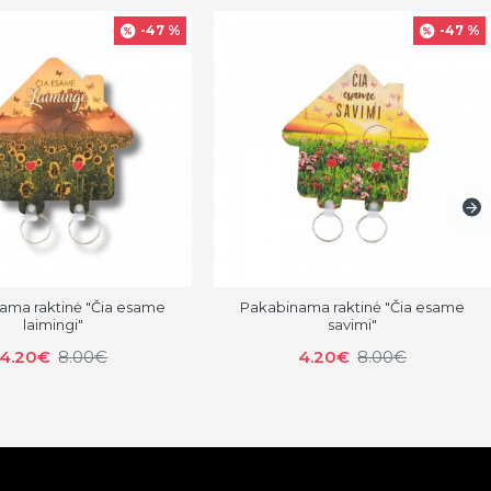
-47 %
-47 %
ama raktinė "Čia esame
Pakabinama raktinė "Čia esame
laimingi"
savimi"
4.20€
8.00€
4.20€
8.00€