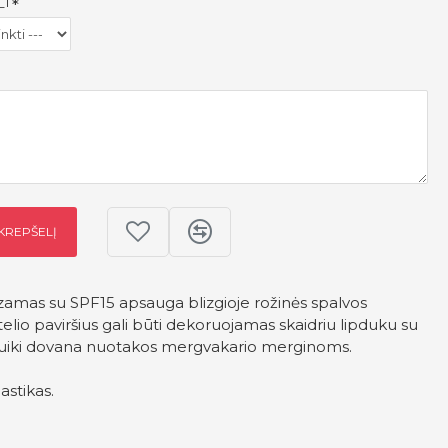
_1
 KREPŠELĮ
lzamas su SPF15 apsauga blizgioje rožinės spalvos
lio paviršius gali būti dekoruojamas skaidriu lipduku su
Puiki dovana nuotakos mergvakario merginoms.
astikas.