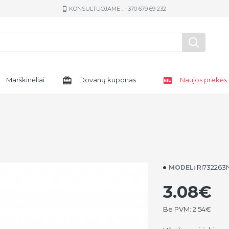
KONSULTUOJAME : +370 679 69 232
Marškinėliai
Dovanų kuponas
Naujos prekės
RI732263
MODEL:
3.08€
Be PVM: 2.54€